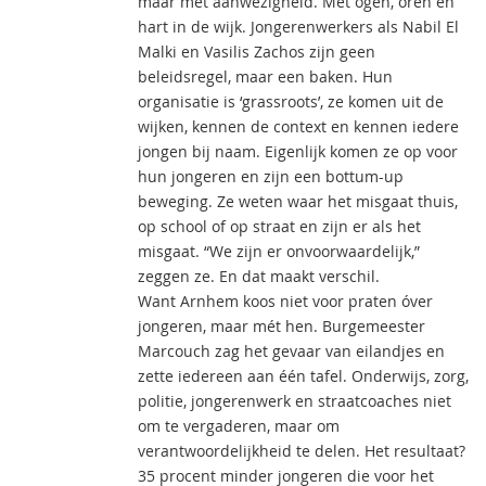
maar met aanwezigheid. Met ogen, oren en
hart in de wijk. Jongerenwerkers als Nabil El
Malki en Vasilis Zachos zijn geen
beleidsregel, maar een baken. Hun
organisatie is ‘grassroots’, ze komen uit de
wijken, kennen de context en kennen iedere
jongen bij naam. Eigenlijk komen ze op voor
hun jongeren en zijn een bottum-up
beweging. Ze weten waar het misgaat thuis,
op school of op straat en zijn er als het
misgaat. “We zijn er onvoorwaardelijk,”
zeggen ze. En dat maakt verschil.
Want Arnhem koos niet voor praten óver
jongeren, maar mét hen. Burgemeester
Marcouch zag het gevaar van eilandjes en
zette iedereen aan één tafel. Onderwijs, zorg,
politie, jongerenwerk en straatcoaches niet
om te vergaderen, maar om
verantwoordelijkheid te delen. Het resultaat?
35 procent minder jongeren die voor het