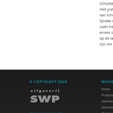
Schulde
met jus
van sch
fysieke
zoals h
ervoor 
op de l
zijn om
© COPYRIGHT 2026
NAVI
Home
Product
Abonne
Abonne