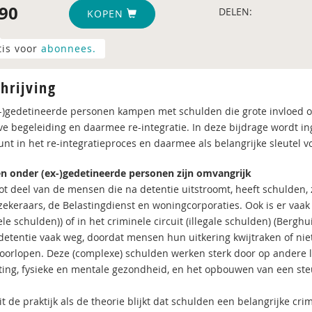
90
DELEN:
KOPEN
tis voor
abonnees.
hrijving
x-)gedetineerde personen kampen met schulden die grote invloed
eve begeleiding en daarmee re-integratie. In deze bijdrage wordt i
nt in het re-integratieproces en daarmee als belangrijke sleutel vo
n onder (ex-)gedetineerde personen zijn omvangrijk
t deel van de mensen die na detentie uitstroomt, heeft schulden, zo
zekeraars, de Belastingdienst en woningcorporaties. Ook is er vaak
le schulden)) of in het criminele circuit (illegale schulden) (Berghu
 detentie vaak weg, doordat mensen hun uitkering kwijtraken of niet
doorlopen. Deze (complexe) schulden werken sterk door op andere 
ting, fysieke en mentale gezondheid, en het opbouwen van een ste
t de praktijk als de theorie blijkt dat schulden een belangrijke cri