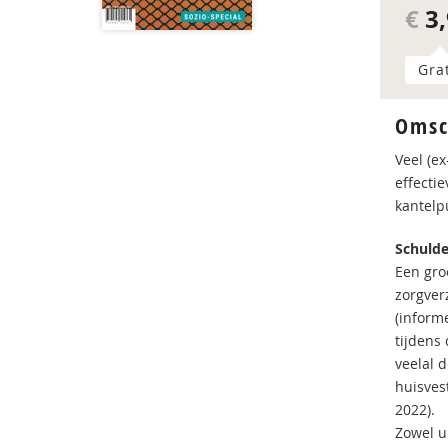
€
3,
Gra
Omsc
Veel (e
effecti
kantelpu
Schulde
Een groo
zorgver
(informe
tijdens
veelal 
huisves
2022).
Zowel ui