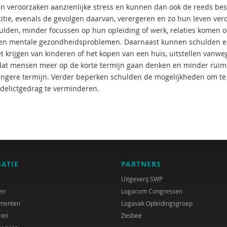
n veroorzaken aanzienlijke stress en kunnen dan ook de reeds bes
titie, evenals de gevolgen daarvan, verergeren en zo hun leven ve
ulden, minder focussen op hun opleiding of werk, relaties komen 
 en mentale gezondheidsproblemen. Daarnaast kunnen schulden er
et krijgen van kinderen of het kopen van een huis, uitstellen vanw
dat mensen meer op de korte termijn gaan denken en minder ruim
angere termijn. Verder beperken schulden de mogelijkheden om t
 delictgedrag te verminderen.
GATIE
PARTNERS
Uitgeverij SWP
en
Logacom Congressen
menten
Logavak Opleidingsgroep
ren
Zesbee