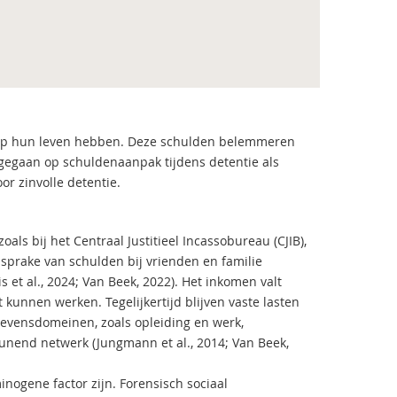
 op hun leven hebben. Deze schulden belemmeren
ngegaan op schuldenaanpak tijdens detentie als
or zinvolle detentie.
als bij het Centraal Justitieel Incassobureau (CJIB),
 sprake van schulden bij vrienden en familie
is et al., 2024; Van Beek, 2022). Het inkomen valt
 kunnen werken. Tegelijkertijd blijven vaste lasten
levensdomeinen, zoals opleiding en werk,
unend netwerk (Jungmann et al., 2014; Van Beek,
minogene factor zijn. Forensisch sociaal