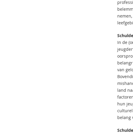
profess
belemme
nemen, 
leefgeb
Schulde
In de (
jeugder
oorspro
belangr
van gel
Bovendi
mishand
land na
factore
hun jeu
culture
belang 
Schulde