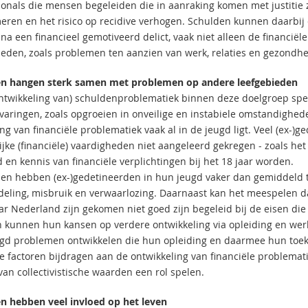
ionals die mensen begeleiden die in aanraking komen met justitie z
ren en het risico op recidive verhogen. Schulden kunnen daarbij 
na een financieel gemotiveerd delict, vaak niet alleen de financi
ieden, zoals problemen ten aanzien van werk, relaties en gezondhe
n hangen sterk samen met problemen op andere leefgebieden
ontwikkeling van) schuldenproblematiek binnen deze doelgroep spe
varingen, zoals opgroeien in onveilige en instabiele omstandigheden
ng van financiële problematiek vaak al in de jeugd ligt. Veel (ex-)
ijke (financiële) vaardigheden niet aangeleerd gekregen - zoals h
d en kennis van financiële verplichtingen bij het 18 jaar worden.
en hebben (ex-)gedetineerden in hun jeugd vaker dan gemiddeld 
eling, misbruik en verwaarlozing. Daarnaast kan het meespelen da
ar Nederland zijn gekomen niet goed zijn begeleid bij de eisen d
n kunnen hun kansen op verdere ontwikkeling via opleiding en werk 
gd problemen ontwikkelen die hun opleiding en daarmee hun toe
le factoren bijdragen aan de ontwikkeling van financiële problemat
van collectivistische waarden een rol spelen.
n hebben veel invloed op het leven