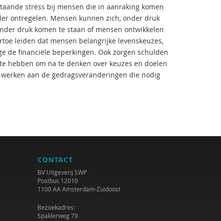
taande stress bij mensen die in aanraking komen
rder ontregelen. Mensen kunnen zich, onder druk
onder druk komen te staan of mensen ontwikkelen
toe leiden dat mensen belangrijke levenskeuzes,
ege de financiële beperkingen. Ook zorgen schulden
te hebben om na te denken over keuzes en doelen
e werken aan de gedragsveranderingen die nodig
CONTACT
BV Uitgeverij SWP
Postbus 12010
1100 AA Amsterdam-Zuidoost
Bezoekadres:
Spaklerweg 79