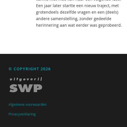
Een jaar later startte een nieuw traject, met
grotendeels dezelfde vragen en een (deels)
andere samenstelling, zonder gedeelde
herinnering aan wat eerder was geprobeerd.
© COPYRIGHT 2026
Algemene voorwaarden
Privacyverklaring