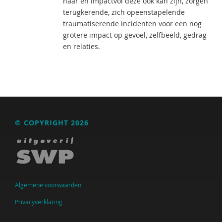
naar en impactvol deze ook kan zijn, zorgen
terugkerende, zich opeenstapelende
traumatiserende incidenten voor een nog
grotere impact op gevoel, zelfbeeld, gedrag
en relaties.
© COPYRIGHT 2026
Algemene voorwaarden
Privacyverklaring