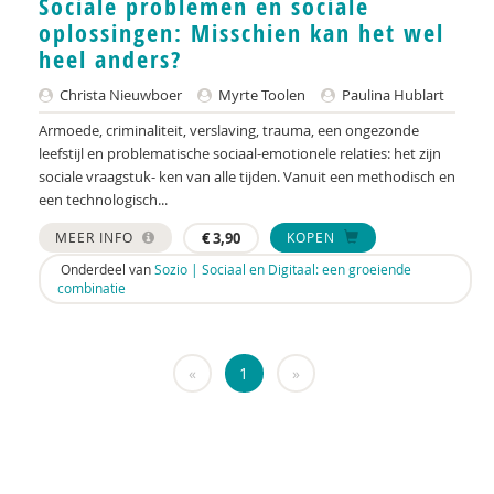
Sociale problemen en sociale
KNMG
oplossingen: Misschien kan het wel
Landelijk Kenniscentrum LVB
heel anders?
LIDIE
Christa Nieuwboer
Myrte Toolen
Paulina Hublart
Armoede, criminaliteit, verslaving, trauma, een ongezonde
Maatschappelijk Impact Team
leefstijl en problematische sociaal-emotionele relaties: het zijn
sociale vraagstuk- ken van alle tijden. Vanuit een methodisch en
Mariëlle Bruning
een technologisch...
Mentale gezondheidsnetwerken
MEER INFO
€
3,90
KOPEN
Movisie
Onderdeel van
Sozio | Sociaal en Digitaal: een groeiende
combinatie
Nederlandse Sportalliantie m.m.v. Stichting
Vreedzaam
«
1
»
NIDI
Pharos
QUT