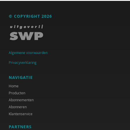
Raad voor Volksgezondheid & Samenleving
© COPYRIGHT 2026
Ramirelsyla Eloise
Regioplan
Sonja
United Nations Office for Disaster Risk Reduction
Algemene voorwaarden
Privacyverklaring
VGN
World Health Organization
NAVIGATIE
WRR
Home
Producten
René .C. Hoksbergen
Abonnementen
Abonneren
Tim 'S Jongers
Klantenservice
Jeugdautoriteit (JA)
PARTNERS