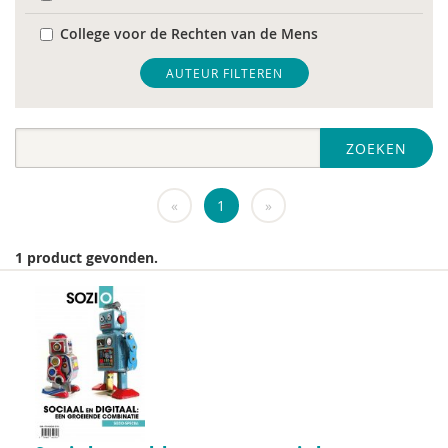
College voor de Rechten van de Mens
De Raad voor Volksgezondheid & Samenleving
AUTEUR FILTEREN
diverse
ZOEKEN
Diversen
DIVOSA
«
1
»
FEMA
1 product gevonden.
Fier
GREVIO
het Regeringscommissariaat seksueel
grensoverschrijdend gedrag en seksueel geweld
huisarts