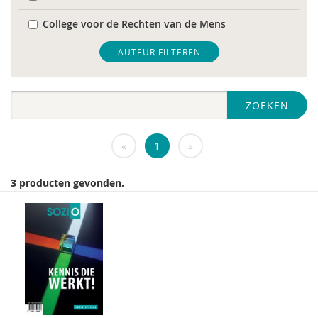
College voor de Rechten van de Mens
De Raad voor Volksgezondheid & Samenleving
AUTEUR FILTEREN
diverse
ZOEKEN
Diversen
DIVOSA
«
1
»
FEMA
3 producten gevonden.
Fier
GREVIO
het Regeringscommissariaat seksueel
grensoverschrijdend gedrag en seksueel geweld
huisarts