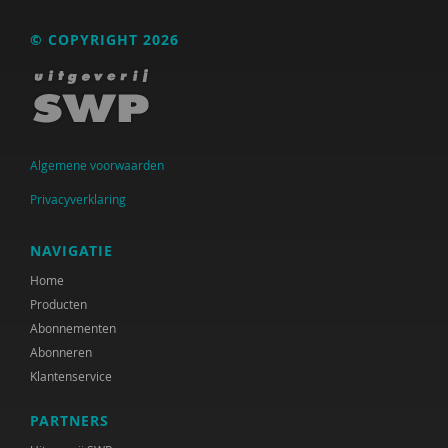
Anne Addink
© COPYRIGHT 2026
Anne Addink
Kanta Adhin
Sheila Adjiembaks
Algemene voorwaarden
Marian Adriaansen
Privacyverklaring
Marcel van Aken
NAVIGATIE
Alma Akkerman
Home
Marga Akkerman
Producten
Abonnementen
Catelijne Akkermans
Abonneren
Klantenservice
Cees Al
PARTNERS
Channa Al