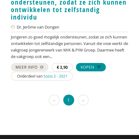
ondersteunen, zodat ze zich kunnen
Nederlandse Vereniging voor Obstetrie &
ontwikkelen tot zelfstandig
Gynaecologie (NVOG)
individu
Henk A. Becker
Dr. Jerôme van Dongen
Anja van der Aa
Jongeren zo goed mogelijk ondersteunen, zodat ze zich kunnen
ontwikkelen tot zelfstandige personen. Vanuit die visie werkt de
Tessa Aalst
vakgroep Jongerenwerk van MIK & PIW Groep. Daarmee heeft
de vakgroep ook een...
Pauline Aarten
MEER INFO
€
3,90
KOPEN
Sandrine Aarts
Onderdeel van
Sozio 2 - 2021
Marja Aartsen
Yvonne Aartsen
«
1
»
Manja Abrahams
Ido Abram
Nesrien Abu Ghazaleh