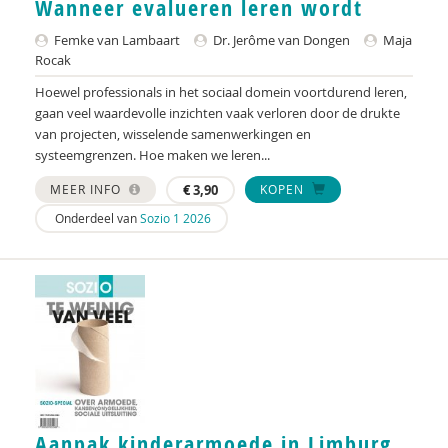
Wanneer evalueren leren wordt
KNMG
Femke van Lambaart
Dr. Jerôme van Dongen
Maja
Landelijk Kenniscentrum LVB
Rocak
LIDIE
Hoewel professionals in het sociaal domein voortdurend leren,
gaan veel waardevolle inzichten vaak verloren door de drukte
Maatschappelijk Impact Team
van projecten, wisselende samenwerkingen en
systeemgrenzen. Hoe maken we leren...
Mariëlle Bruning
MEER INFO
€
3,90
KOPEN
Mentale gezondheidsnetwerken
Onderdeel van
Sozio 1 2026
Movisie
Nederlandse Sportalliantie m.m.v. Stichting
Vreedzaam
NIDI
Pharos
QUT
Aanpak kinderarmoede in Limburg