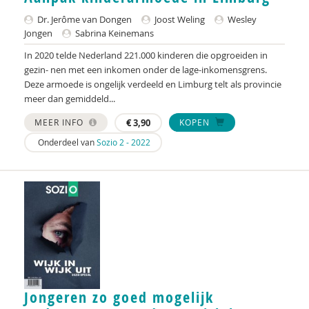
Raad voor Volksgezondheid & Samenleving
Dr. Jerôme van Dongen
Joost Weling
Wesley
Jongen
Sabrina Keinemans
Ramirelsyla Eloise
In 2020 telde Nederland 221.000 kinderen die opgroeiden in
Regioplan
gezin- nen met een inkomen onder de lage-inkomensgrens.
Deze armoede is ongelijk verdeeld en Limburg telt als provincie
Sonja
meer dan gemiddeld...
United Nations Office for Disaster Risk Reduction
MEER INFO
€
3,90
KOPEN
Onderdeel van
Sozio 2 - 2022
VGN
World Health Organization
WRR
René .C. Hoksbergen
Tim 'S Jongers
Jeugdautoriteit (JA)
Jongeren zo goed mogelijk