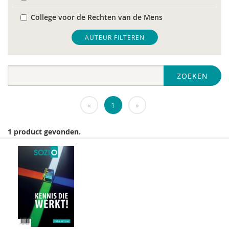
College voor de Rechten van de Mens
De Raad voor Volksgezondheid & Samenleving
AUTEUR FILTEREN
diverse
ZOEKEN
Diversen
DIVOSA
«
1
»
FEMA
1 product gevonden.
Fier
GREVIO
het Regeringscommissariaat seksueel
grensoverschrijdend gedrag en seksueel geweld
huisarts