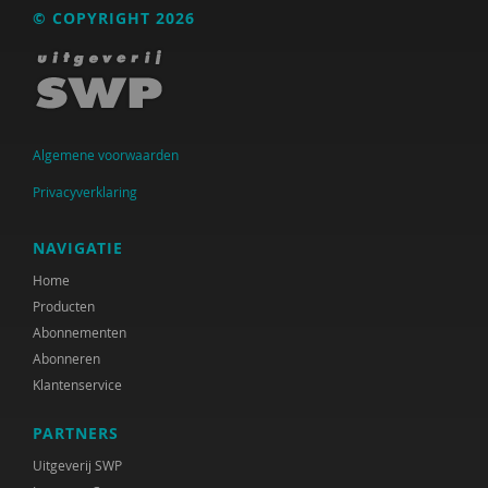
© COPYRIGHT 2026
Raad voor Volksgezondheid & Samenleving
Ramirelsyla Eloise
Regioplan
Sonja
Algemene voorwaarden
United Nations Office for Disaster Risk Reduction
Privacyverklaring
VGN
NAVIGATIE
World Health Organization
Home
Producten
WRR
Abonnementen
Abonneren
René .C. Hoksbergen
Klantenservice
Tim 'S Jongers
PARTNERS
Jeugdautoriteit (JA)
Uitgeverij SWP