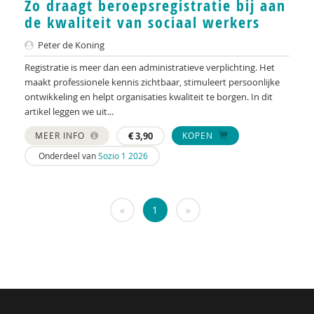
Zo draagt beroepsregistratie bij aan
KNMG
de kwaliteit van sociaal werkers
Landelijk Kenniscentrum LVB
Peter de Koning
LIDIE
Registratie is meer dan een administratieve verplichting. Het
maakt professionele kennis zichtbaar, stimuleert persoonlijke
Maatschappelijk Impact Team
ontwikkeling en helpt organisaties kwaliteit te borgen. In dit
artikel leggen we uit...
Mariëlle Bruning
MEER INFO
€
3,90
KOPEN
Mentale gezondheidsnetwerken
Onderdeel van
Sozio 1 2026
Movisie
Nederlandse Sportalliantie m.m.v. Stichting
«
1
»
Vreedzaam
NIDI
Pharos
QUT