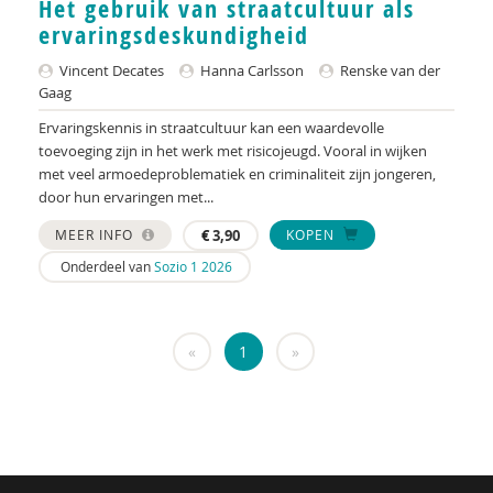
Het gebruik van straatcultuur als
KNMG
ervaringsdeskundigheid
Landelijk Kenniscentrum LVB
Vincent Decates
Hanna Carlsson
Renske van der
Gaag
LIDIE
Ervaringskennis in straatcultuur kan een waardevolle
Maatschappelijk Impact Team
toevoeging zijn in het werk met risicojeugd. Vooral in wijken
met veel armoedeproblematiek en criminaliteit zijn jongeren,
Mariëlle Bruning
door hun ervaringen met...
Mentale gezondheidsnetwerken
MEER INFO
€
3,90
KOPEN
Onderdeel van
Sozio 1 2026
Movisie
Nederlandse Sportalliantie m.m.v. Stichting
Vreedzaam
«
1
»
NIDI
Pharos
QUT