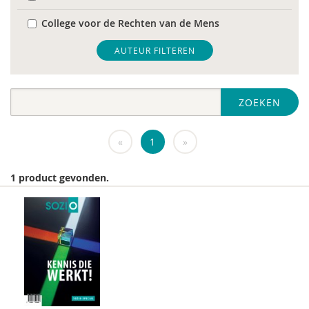
College voor de Rechten van de Mens
De Raad voor Volksgezondheid & Samenleving
AUTEUR FILTEREN
diverse
ZOEKEN
Diversen
DIVOSA
«
1
»
FEMA
1 product gevonden.
Fier
GREVIO
het Regeringscommissariaat seksueel
grensoverschrijdend gedrag en seksueel geweld
huisarts