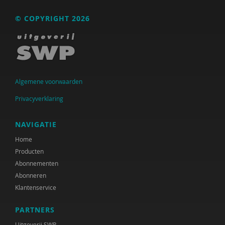
Raad voor Volksgezondheid & Samenleving
© COPYRIGHT 2026
Ramirelsyla Eloise
Regioplan
Sonja
Algemene voorwaarden
United Nations Office for Disaster Risk Reduction
Privacyverklaring
VGN
NAVIGATIE
World Health Organization
Home
WRR
Producten
Abonnementen
René .C. Hoksbergen
Abonneren
Klantenservice
Tim 'S Jongers
Jeugdautoriteit (JA)
PARTNERS
Uitgeverij SWP