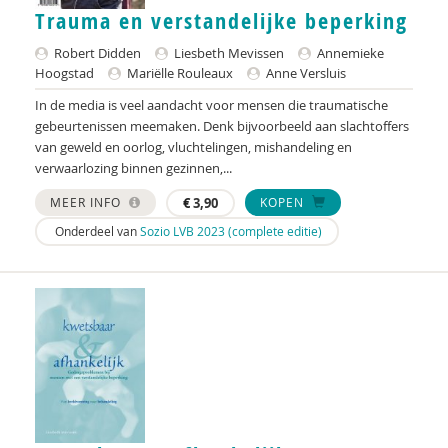
Trauma en verstandelijke beperking
Raad voor Volksgezondheid & Samenleving
Robert Didden
Liesbeth Mevissen
Annemieke
Ramirelsyla Eloise
Hoogstad
Mariëlle Rouleaux
Anne Versluis
Regioplan
In de media is veel aandacht voor mensen die traumatische
gebeurtenissen meemaken. Denk bijvoorbeeld aan slachtoffers
Sonja
van geweld en oorlog, vluchtelingen, mishandeling en
verwaarlozing binnen gezinnen,...
United Nations Office for Disaster Risk Reduction
MEER INFO
€
3,90
KOPEN
VGN
Onderdeel van
Sozio LVB 2023 (complete editie)
World Health Organization
WRR
René .C. Hoksbergen
Tim 'S Jongers
Jeugdautoriteit (JA)