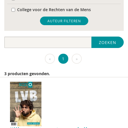
College voor de Rechten van de Mens
De Raad voor Volksgezondheid & Samenleving
AUTEUR FILTEREN
diverse
ZOEKEN
Diversen
DIVOSA
«
1
»
FEMA
3 producten gevonden.
Fier
GREVIO
het Regeringscommissariaat seksueel
grensoverschrijdend gedrag en seksueel geweld
huisarts