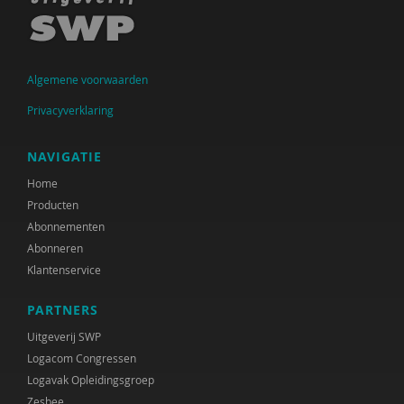
Anne Addink
Anne Addink
Algemene voorwaarden
Kanta Adhin
Privacyverklaring
Sheila Adjiembaks
NAVIGATIE
Marian Adriaansen
Home
Marcel van Aken
Producten
Abonnementen
Alma Akkerman
Abonneren
Klantenservice
Marga Akkerman
Catelijne Akkermans
PARTNERS
Uitgeverij SWP
Cees Al
Logacom Congressen
Channa Al
Logavak Opleidingsgroep
Zesbee