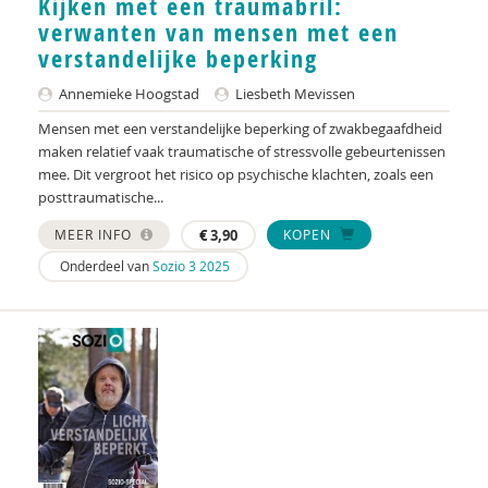
Kijken met een traumabril:
KNMG
verwanten van mensen met een
Landelijk Kenniscentrum LVB
verstandelijke beperking
LIDIE
Annemieke Hoogstad
Liesbeth Mevissen
Mensen met een verstandelijke beperking of zwakbegaafdheid
Maatschappelijk Impact Team
maken relatief vaak traumatische of stressvolle gebeurtenissen
mee. Dit vergroot het risico op psychische klachten, zoals een
Mariëlle Bruning
posttraumatische...
Mentale gezondheidsnetwerken
MEER INFO
€
3,90
KOPEN
Movisie
Onderdeel van
Sozio 3 2025
Nederlandse Sportalliantie m.m.v. Stichting
Vreedzaam
NIDI
Pharos
QUT