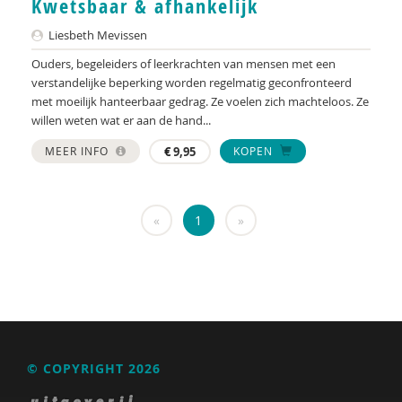
Kwetsbaar & afhankelijk
Nederlandse Vereniging voor Obstetrie &
Gynaecologie (NVOG)
Liesbeth Mevissen
Henk A. Becker
Ouders, begeleiders of leerkrachten van mensen met een
verstandelijke beperking worden regelmatig geconfronteerd
Anja van der Aa
met moeilijk hanteerbaar gedrag. Ze voelen zich machteloos. Ze
willen weten wat er aan de hand...
Tessa Aalst
MEER INFO
€
9,95
KOPEN
Pauline Aarten
Sandrine Aarts
«
1
»
Marja Aartsen
Yvonne Aartsen
Manja Abrahams
Ido Abram
© COPYRIGHT 2026
Nesrien Abu Ghazaleh