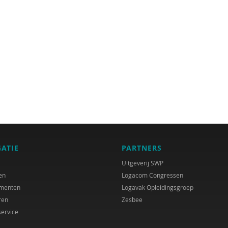
GATIE
PARTNERS
Uitgeverij SWP
en
Logacom Congressen
menten
Logavak Opleidingsgroep
ren
Zesbee
service