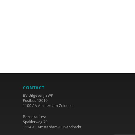
CONTACT
BV Uitgeverij SWP
Postbus 12010
1100 AA Amsterdam-Zuidoost
Bezoekadres:
Spaklerweg 79
1114 AE Amsterdam-Duivendrecht