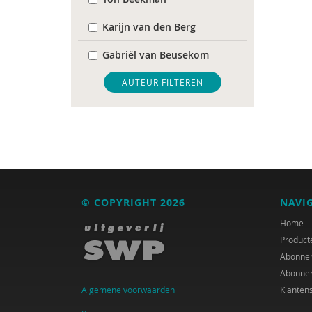
Karijn van den Berg
Gabriël van Beusekom
Lonneke Bierhoff
AUTEUR FILTEREN
Gert Biesta
Jan Blommaert
Anita Boele
Jan de Boom
© COPYRIGHT 2026
NAVI
Suzanne Bouma
Home
Product
Mellouki Cadat-Lampe
Abonne
Abonne
Crétien van Campen
Algemene voorwaarden
Klanten
Sarah Capel