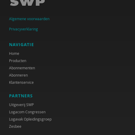
Arwen Hoogenbosch
Algemene voorwaarden
Jos van der Horst
Privacyverklaring
Verwey-Jonker Instituut
Ministeries van Justitie en Veiligheid &
NAVIGATIE
Volksgezondheid, Welzijn en Sport
Home
Producten
Paul Kop
Abonnementen
Christa Nieuwboer
Abonneren
Klantenservice
Matthijs Uyterlinde
PARTNERS
Rianne van der Aa
Uitgeverij SWP
Joline Verloove
Logacom Congressen
Logavak Opleidingsgroep
Susan de Vries
Zesbee