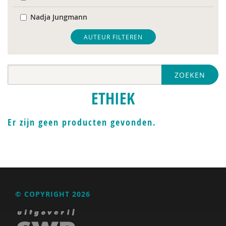
Nadja Jungmann
Mariël Kanne
AUTEUR FILTEREN
Anne-Ruth van Leeuwen
ZOEKEN
Erik-Jan Smits
ETHIEK
Er zijn geen producten gevonden.
© COPYRIGHT 2026