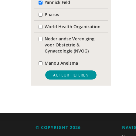
Yannick Feld
Pharos
World Health Organization
Nederlandse Vereniging
voor Obstetrie &
Gynaecologie (NVOG)
Manou Anelsma
Phildy Asamoah
AUTEUR FILTEREN
Mariam Badou
Soukaina Badou
Dirck van Bekkum
Hans Bellaart
© COPYRIGHT 2026
NAVI
Karijn van den Berg