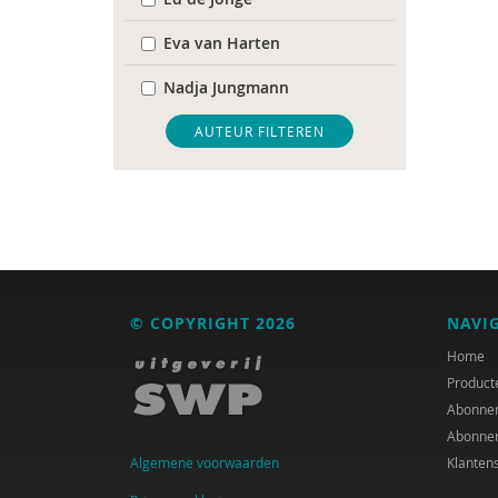
Eva van Harten
Nadja Jungmann
Mariël Kanne
AUTEUR FILTEREN
Anne-Ruth van Leeuwen
Erik-Jan Smits
© COPYRIGHT 2026
NAVI
Home
Product
Abonne
Abonne
Algemene voorwaarden
Klanten