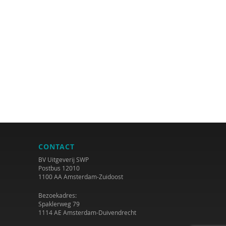
CONTACT
BV Uitgeverij SWP
Postbus 12010
1100 AA Amsterdam-Zuidoost
Bezoekadres:
Spaklerweg 79
1114 AE Amsterdam-Duivendrecht