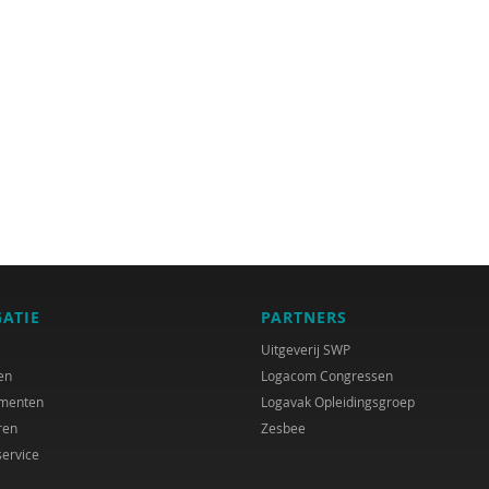
GATIE
PARTNERS
Uitgeverij SWP
en
Logacom Congressen
menten
Logavak Opleidingsgroep
ren
Zesbee
service