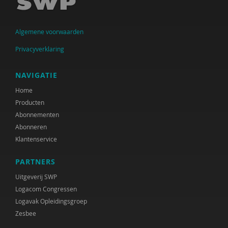
Judith den Besten
Catrien Bijleveld
Algemene voorwaarden
Ministerie van Binnenlandse Zaken en
Privacyverklaring
Koninkrijksrelaties
Arjan Blokland
NAVIGATIE
Home
Anne-Mei Blom
Producten
Martine Blom
Abonnementen
Abonneren
Leonieke Boendermaker
Klantenservice
Hester de Boer
PARTNERS
Arjan Bolt
Uitgeverij SWP
Logacom Congressen
Inge Bongers
Logavak Opleidingsgroep
Zesbee
Sanne Boschman