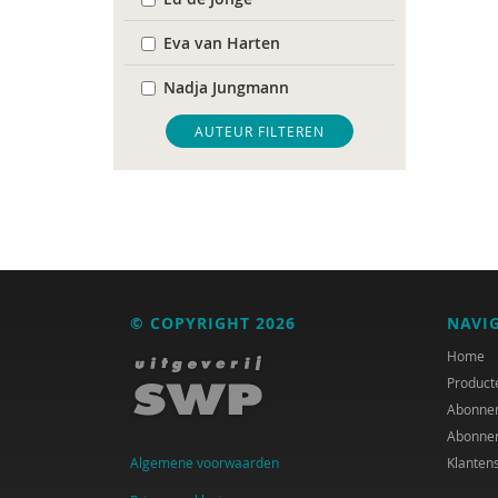
Eva van Harten
Nadja Jungmann
Mariël Kanne
AUTEUR FILTEREN
Anne-Ruth van Leeuwen
Erik-Jan Smits
© COPYRIGHT 2026
NAVI
Home
Product
Abonne
Abonne
Algemene voorwaarden
Klanten