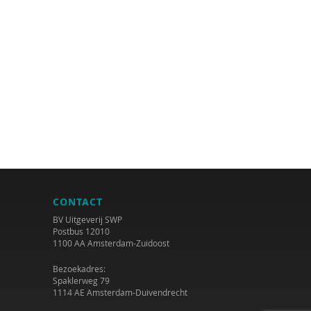
CONTACT
BV Uitgeverij SWP
Postbus 12010
1100 AA Amsterdam-Zuidoost
Bezoekadres:
Spaklerweg 79
1114 AE Amsterdam-Duivendrecht