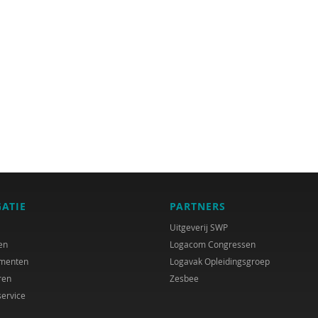
GATIE
PARTNERS
Uitgeverij SWP
en
Logacom Congressen
menten
Logavak Opleidingsgroep
ren
Zesbee
service