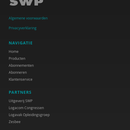
Sander van Arum
Algemene voorwaarden
Amma Asante
Privacyverklaring
Diverse auteurs
Ine Avontuur
NAVIGATIE
Home
Herman Baartman
Producten
Paul Baeten
Abonnementen
Abonneren
Hilde Bakker
Klantenservice
Leonie Bakker
PARTNERS
Dick Barelds
Uitgeverij SWP
Logacom Congressen
Cora Bartelink
Logavak Opleidingsgroep
Zesbee
Fiet van Beek