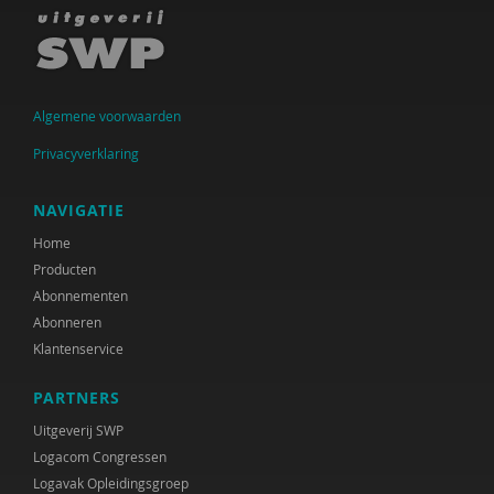
Geraldien Blokland
Arjan Bolt
Algemene voorwaarden
Hilde Brons
Privacyverklaring
Sonja Brouwers
Albert Buisman
NAVIGATIE
Home
René Clarijs
Producten
M.C.M. Dekker
Abonnementen
Abonneren
Symone Detmar
Klantenservice
Anke van Dijke
PARTNERS
Sietske Dijkstra, Hameeda Lakho en Kirsten
Uitgeverij SWP
Regtop
Logacom Congressen
Logavak Opleidingsgroep