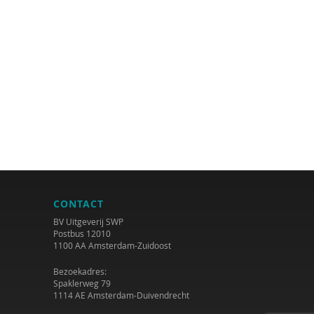
CONTACT
BV Uitgeverij SWP
Postbus 12010
1100 AA Amsterdam-Zuidoost
Bezoekadres:
Spaklerweg 79
1114 AE Amsterdam-Duivendrecht