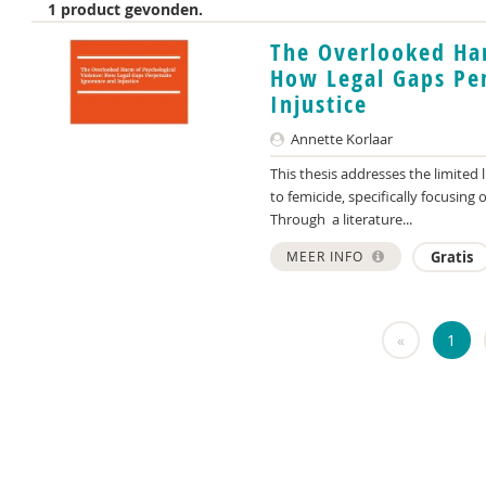
1 product gevonden.
The Overlooked Har
How Legal Gaps Pe
Injustice
Annette Korlaar
This thesis addresses the limited 
to femicide, specifically focusing
Through a literature...
MEER INFO
Gratis
«
1