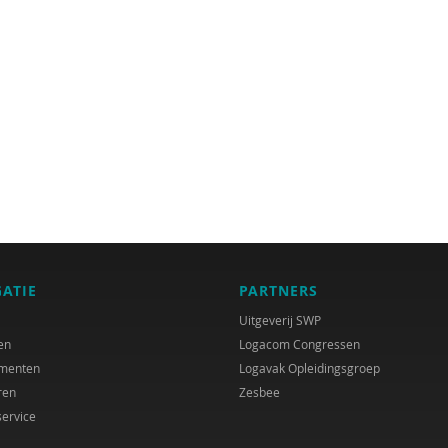
GATIE
PARTNERS
Uitgeverij SWP
en
Logacom Congressen
menten
Logavak Opleidingsgroep
ren
Zesbee
service