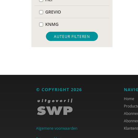
GREVIO
KNMG
Pharos
AUTEUR FILTEREN
Regioplan
Pauline Aarten
Anne Addink
Catelijne Akkermans
© COPYRIGHT 2026
NAVI
Channa Al
Home
Product
Audrey Alards
Abonne
Abonne
José an den Putte
Algemene voorwaarden
Klanten
Ria Andrews