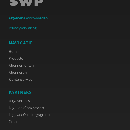
Sander van Arum
Algemene voorwaarden
Amma Asante
Privacyverklaring
Diverse auteurs
Ine Avontuur
NAVIGATIE
Home
Herman Baartman
Producten
Paul Baeten
Abonnementen
Abonneren
Hilde Bakker
Klantenservice
Leonie Bakker
PARTNERS
Dick Barelds
Uitgeverij SWP
Logacom Congressen
Cora Bartelink
Logavak Opleidingsgroep
Zesbee
Fiet van Beek