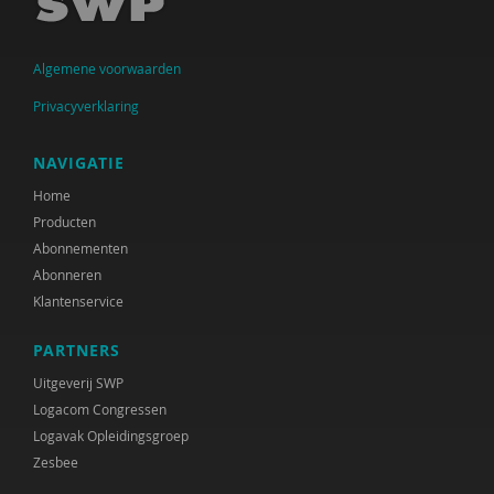
Arjen Keers
Algemene voorwaarden
Jolanda Keesom
Privacyverklaring
Fijke Koers-Agterkamp
Peter de Koning
NAVIGATIE
Home
Maaike de Lange
Producten
Henriette G. Martens
Abonnementen
Abonneren
Judith Metz
Klantenservice
Work-Wise Nederland
PARTNERS
Jeroen Otten
Uitgeverij SWP
Logacom Congressen
Joram Pach
Logavak Opleidingsgroep
Zesbee
Adviescommissie rechtsbescherming en
rechtsstatelijkheid in het Toekomstscenario kind-