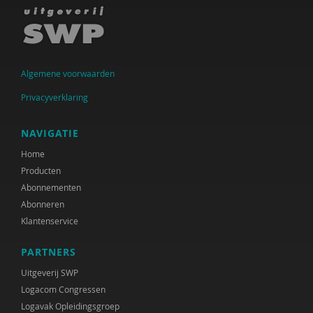
Joep Hanrath
Peer van der Helm
Algemene voorwaarden
Jo Hermanns
Privacyverklaring
Kelly van den Heuvel
Daniëlle ijns
NAVIGATIE
Home
Donald Jager
Producten
Ellen Janssen
Abonnementen
Abonneren
Liesbeth Jongerius
Klantenservice
Bea Jongsma
PARTNERS
Marcel Krutzen
Uitgeverij SWP
Logacom Congressen
Jos Kuppens
Logavak Opleidingsgroep