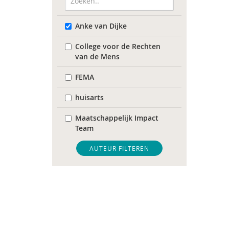
Anke van Dijke
College voor de Rechten
van de Mens
FEMA
huisarts
Maatschappelijk Impact
Team
Mariëlle Bruning
AUTEUR FILTEREN
Movisie
QUT
Raad voor Volksgezondheid
& Samenleving