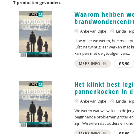
7 producten gevonden.
Waarom hebben we 
brandwondencentru
Anke van Dijke
Linda Terp
Hoe meer we weten, hoe meer onthu
juíst na twintig jaar werken met 
kampen met de gevolgen van...
MEER INFO
€
3,90
Het klinkt best log
pannenkoeken in d
Anke van Dijke
Linda Terp
We weten wat we willen in de jeug
beginnende problemen groter en 
zijn. We willen dat ouders en kinde
MEER INFO
€
3,90