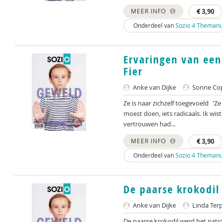
MEER INFO
€
3,90
Onderdeel van
Sozio 4 Themanu
Ervaringen van een
Fier
Anke van Dijke
Sonne Cop
Ze is naar zichzelf toegevoeld ‘Ze 
moest doen, iets radicaals. Ik wi
vertrouwen had...
MEER INFO
€
3,90
Onderdeel van
Sozio 4 Themanu
De paarse krokodil
Anke van Dijke
Linda Terp
De paarse krokodil werd het nati