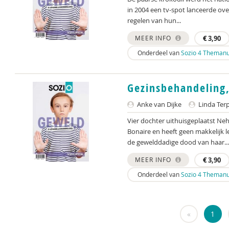
in 2004 een tv-spot lanceerde ov
regelen van hun...
MEER INFO
€
3,90
Onderdeel van
Sozio 4 Themanu
Gezinsbehandeling,
Anke van Dijke
Linda Terp
Vier dochter uithuisgeplaatst Ne
Bonaire en heeft geen makkelijk l
de gewelddadige dood van haar...
MEER INFO
€
3,90
Onderdeel van
Sozio 4 Themanu
«
1