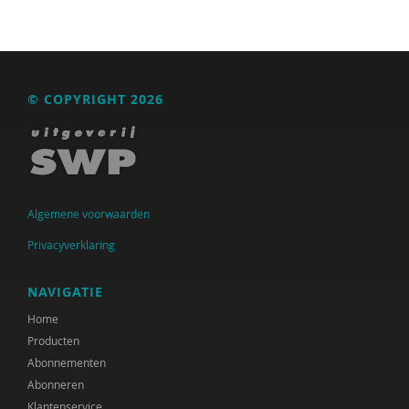
WRR
Jeugdautoriteit (JA)
© COPYRIGHT 2026
Anne Addink
Hans Alma
Astrid Altena
Algemene voorwaarden
GGD Amsterdam
Privacyverklaring
Ildeniz Arslan
Sander van Arum
NAVIGATIE
Home
Nederlands Autisme Register
Producten
David ter Avest
Abonnementen
Abonneren
Ine Avontuur
Klantenservice