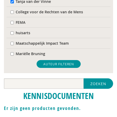
Tanja van der Vinne
College voor de Rechten van de Mens
FEMA
huisarts
Maatschappelijk Impact Team
Mariëlle Bruning
Movisie
AUTEUR FILTEREN
QUT
ZOEKEN
Raad voor Volksgezondheid & Samenleving
KENNISDOCUMENTEN
Ramirelsyla Eloise
United Nations Office for Disaster Risk Reduction
Er zijn geen producten gevonden.
VGN