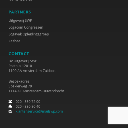
Andries Baart
PARTNERS
Ingrid Bakker
Uitgeverij SWP
Logacom Congressen
Leonie Bakker
Logavak Opleidingsgroep
Zesbee
Maria Baltag
CONTACT
Cora Bartelink
BV Uitgeverij SWP
Inge Bastiaanssen
Postbus 12010
1100 AA Amsterdam-Zuidoost
Simon Bax
Bezoekadres:
Spaklerweg 79
Krijn van Beek
1114 AE Amsterdam-Duivendrecht
Yvette de Beer
020 - 330 72 00
020 - 330 80 40
Ferdi Bekken en Gerda de Groot
klantenservice@mailswp.com
Dirck van Bekkum