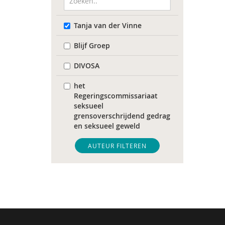
Tanja van der Vinne
Blijf Groep
DIVOSA
het
Regeringscommissariaat
seksueel
grensoverschrijdend gedrag
en seksueel geweld
Sonja
AUTEUR FILTEREN
Tim 'S Jongers
Catelijne Akkermans
Mariët an Rossum