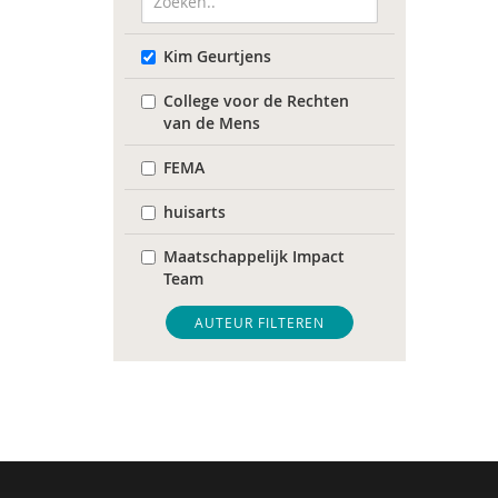
Kim Geurtjens
College voor de Rechten
van de Mens
FEMA
huisarts
Maatschappelijk Impact
Team
Mariëlle Bruning
AUTEUR FILTEREN
Movisie
QUT
Raad voor Volksgezondheid
& Samenleving