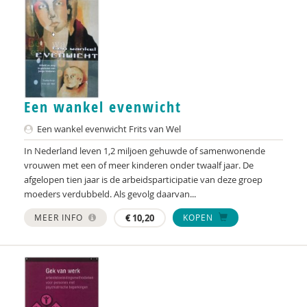
Jeroen Boekhoven
Hester de Boer
Arjan Bolt
Gert Jan Bolt
Een wankel evenwicht
Rudy Bonnet
Een wankel evenwicht Frits van Wel
Simone Boogaarts
In Nederland leven 1,2 miljoen gehuwde of samenwonende
vrouwen met een of meer kinderen onder twaalf jaar. De
Imke Boonen
afgelopen tien jaar is de arbeidsparticipatie van deze groep
moeders verdubbeld. Als gevolg daarvan...
Imke Boonen
MEER INFO
€
10,20
KOPEN
Rick Borkent
Annette van den Bosch
Ferry Boschman