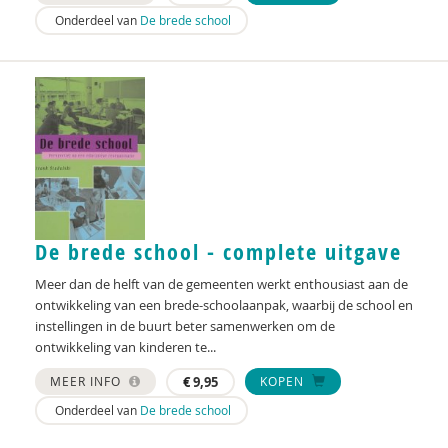
Onderdeel van
De brede school
Ingrid Bakker
Leonie Bakker
Maria Baltag
Cora Bartelink
Inge Bastiaanssen
Simon Bax
De brede school - complete uitgave
Krijn van Beek
Meer dan de helft van de gemeenten werkt enthousiast aan de
ontwikkeling van een brede-schoolaanpak, waarbij de school en
Yvette de Beer
instellingen in de buurt beter samenwerken om de
ontwikkeling van kinderen te...
Ferdi Bekken en Gerda de Groot
MEER INFO
€
9,95
KOPEN
Dirck van Bekkum
Onderdeel van
De brede school
Deirdre Beneken genaamd Kolmer