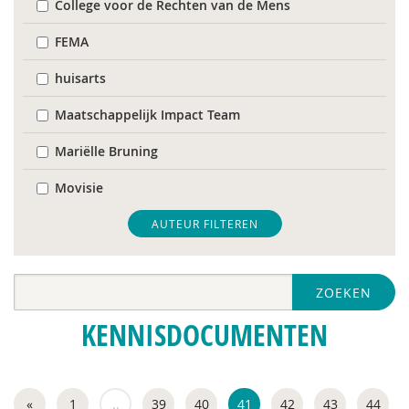
College voor de Rechten van de Mens
FEMA
huisarts
Maatschappelijk Impact Team
Mariëlle Bruning
Movisie
QUT
AUTEUR FILTEREN
Raad voor Volksgezondheid & Samenleving
ZOEKEN
Ramirelsyla Eloise
KENNISDOCUMENTEN
United Nations Office for Disaster Risk Reduction
VGN
«
1
..
39
40
41
42
43
44
WRR