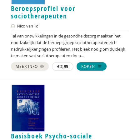
Beroepsprofiel voor
Nina van Capelleveen
sociotherapeuten
Baroness Casey of Blackstock DBE CB
Nico van Tol
Tal van ontwikkelingen in de gezondheidszorg maakten het
Anita Charlesworth
noodzakelijk dat de beroepsgroep sociotherapeuten zich
nadrukkelijker gingen profileren. Het bleek nodig om duidelijk
Cécile Chênevert
te maken wat sociotherapeuten doen...
René Clarijs
MEER INFO
€
2,95
KOPEN
Triene-Mie le Compte
Sonne Copijn
Agnes Cornelissens
Esther Croes
Sociaal en Cultureel Planbureau
Basisboek Psycho-sociale
Mehmet Day