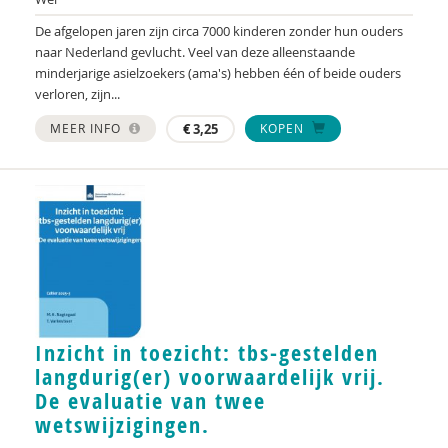
Evelien Dijk
De afgelopen jaren zijn circa 7000 kinderen zonder hun ouders
naar Nederland gevlucht. Veel van deze alleenstaande
Petra van Dijk
minderjarige asielzoekers (ama's) hebben één of beide ouders
verloren, zijn...
Anke van Dijke
MEER INFO
€
3,25
KOPEN
Annebregt Dijkman
Kees Dijkman
Karin Dijkstra
Sietske Dijkstra
Sietske Dijkstra, Hameeda Lakho en Kirsten
Regtop
Inzicht in toezicht: tbs-gestelden
The Domestic Abuse Commissioner
langdurig(er) voorwaardelijk vrij.
De evaluatie van twee
Peter Paul Doodkorte
wetswijzigingen.
Peter Paul J. Doodkorte