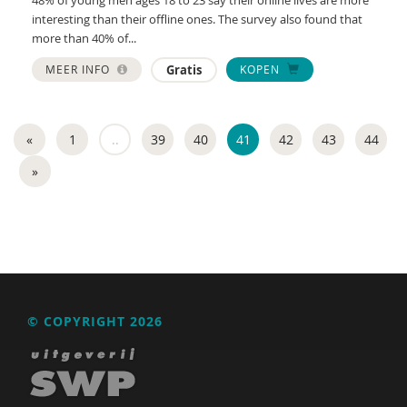
interesting than their offline ones. The survey also found that
Henk Ferwerda
more than 40% of...
Henk Ferwerda
MEER INFO
Gratis
KOPEN
Mirjam Flantua-Ridderbos
Anne Frederiks
«
1
..
39
40
41
42
43
44
David Gast
»
Marie-José Geenen
Lieke Geertsema
Nicole van Gelder
Kim Geurtjens
© COPYRIGHT 2026
Liesbeth Geuze
GGD GHOR Nederland