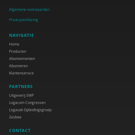
Femke Gijsbers
Algemene voorwaarden
Carla de Groot
Privacyverklaring
Gerda de Groot
NAVIGATIE
Hubèrt de Groot
Home
Producten
Rianne Haaijema
Abonnementen
Gé Haans
Abonneren
Klantenservice
Teun Haans
PARTNERS
Selma van der Haar
Uitgeverij SWP
Selma van der Haar
Logacom Congressen
Logavak Opleidingsgroep
Tim Haarlemmer
Zesbee
Mirjam de Haas
CONTACT