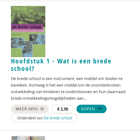
Irene van Bentum
Jeanny van den Berg
Karijn van den Berg
Tim van den Berg
Harmke Bergenhenegouwen
Hoofdstuk 1 - Wat is een brede
school?
Marina Berghuijs
De brede school is een instrument, een middel om doelen te
Geert Bettinger
bereiken. Kortweg is het een middel om de ononderbroken
ontwikkeling van kinderen te ondersteunen en hun daarnaast
Els Beukers
brede ontwikkelingsmogelijkheden aan...
Mariëlle Blanken
MEER INFO
€
3,90
KOPEN
Onderdeel van
De brede school
Lisette Blankesteijn
Ronella Bleijenburg