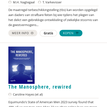
M.H. Nagtegaal
T. Varkevisser
Hanske Douwenga
De maatregel terbeschikkingstelling (tbs) kan worden opgelegd
aan daders van strafbare feiten bij wie tijdens het plegen van
Youp Dusault
het delict een gebrekkige ontwikkeling of ziekelijke stoornis van
de geestvermogens...
Jesse Dusseljee
MEER INFO
Gratis
KOPEN
Madelon Eelderink
Pascal Eikelenboom
Marc van Ekeren
Radboud Engbersen
Monique Engelbertink
Erika Espinola y Vazquez
The Manosphere, rewired
Henriëtte Ettema
Caroline Hayes (et al)
Equimundo’s State of American Men 2023 survey found that
Rutgers Expertisecentrum Seksualiteit
48% of young men ages 18 to 23 say their online lives are more