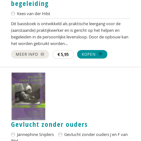
begeleiding
Mariska de Baat
Kees van der Hilst
Peter de Groot
Dit basisboek is ontwikkeld als praktische leergang voor de
(aanstaande) praktijkwerker en is gericht op het helpen en
Ido de Vries
begeleiden in de persoonlijke levensloop. Door de opbouw kan
het worden gebruikt worden...
Mieke Defieuw
MEER INFO
€
5,95
KOPEN
C.J. Degener
Clementine Degener
Martine F. Delfos
Paul Delnooz
Jolinde Dermaux
Robert Didden
Gevlucht zonder ouders
Jannephine Snijders
Gevlucht zonder ouders J en F van
Diana van Dijk
Wel