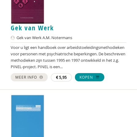
Suzanne Bouma
Marlous Brand
Gek van Werk
Margriet Braun
Gek van Werk A.M. Notermans
Ilona Brekelmans
Voor u ligt een handboek over arbeidstoeleidingsmethodieken
Bo Bremmers
voor personen met psychiatrische beperkingen. De beschreven
methodieken zijn tussen 1995 en 1997 ontwikkeld in het z.g.
Toine Broekhuis
PINEL-project. PINEL is een...
Liza Bruinhart
MEER INFO
€
5,95
KOPEN
Maaike Brunekreef
Anneke Bulten
Dominique Burggraaff
Leonie van Buuren
Mellouki Cadat-Lampe