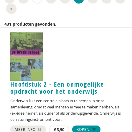
»
Jeugdautoriteit (JA)
Anne Addink
431 producten gevonden.
Hans Alma
Astrid Altena
GGD Amsterdam
Ildeniz Arslan
Sander van Arum
Hoofdstuk 2 - Een onmogelijke
opdracht voor het onderwijs
Nederlands Autisme Register
Onderwijs lijkt een centrale plaats in te nemen in onze
David ter Avest
samenleving, omdat veel mensen ermee te maken hebben, als
(ex-)deelnemer, als ouder of als onderwijsgevende. Onderwijs is
Ine Avontuur
een sturingsinstrument voor...
Andries Baart
MEER INFO
€
3,90
KOPEN