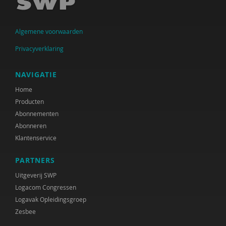
Jan Jukema
Algemene voorwaarden
Carolien Konijn
Privacyverklaring
J.K. Kool
Paul Kop
NAVIGATIE
Home
Cindy Kruijthof
Producten
M.H. Nagtegaal
Abonnementen
Abonneren
Coby Nell
Klantenservice
Jeannette Pols
PARTNERS
Gabriël Prinsenberg
Uitgeverij SWP
Logacom Congressen
Joke Ravensbergen
Logavak Opleidingsgroep
Zesbee
Han Spanjaard