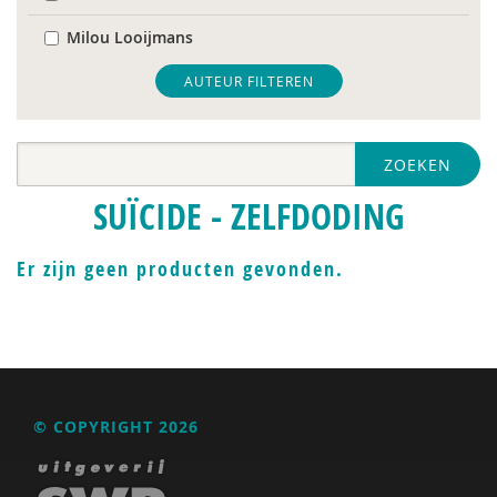
Milou Looijmans
Monique van ’t Erve
AUTEUR FILTEREN
Toon Verlaan
ZOEKEN
Jan Willem van de Maat
SUÏCIDE - ZELFDODING
Er zijn geen producten gevonden.
© COPYRIGHT 2026