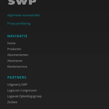
Jan Jukema
Algemene voorwaarden
Carolien Konijn
Privacyverklaring
J.K. Kool
Paul Kop
NAVIGATIE
Home
Cindy Kruijthof
Producten
M.H. Nagtegaal
Abonnementen
Abonneren
Coby Nell
Klantenservice
Jeannette Pols
PARTNERS
Gabriël Prinsenberg
Uitgeverij SWP
Logacom Congressen
Joke Ravensbergen
Logavak Opleidingsgroep
Zesbee
Han Spanjaard