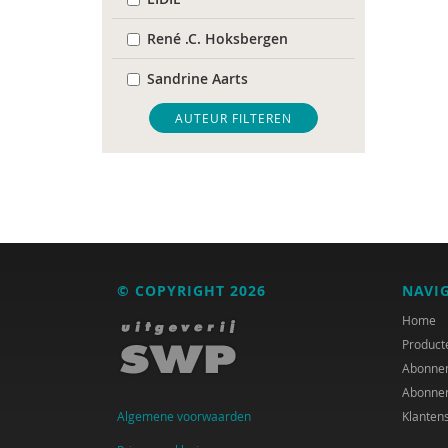
René .C. Hoksbergen
Sandrine Aarts
Alma Akkerman
AUTEUR FILTEREN
Alaoui Alaoui
Erik Alink
Astrid Altena
René an der Veer
© COPYRIGHT 2026
NAVI
Mariëlle an Hest
Home
Product
Mariët an Rossum
Abonne
Abonne
Rob Arnoldus
Algemene voorwaarden
Klanten
E.W. Baars en G.H. van der