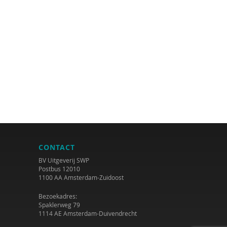
CONTACT
BV Uitgeverij SWP
Postbus 12010
1100 AA Amsterdam-Zuidoost
Bezoekadres:
Spaklerweg 79
1114 AE Amsterdam-Duivendrecht