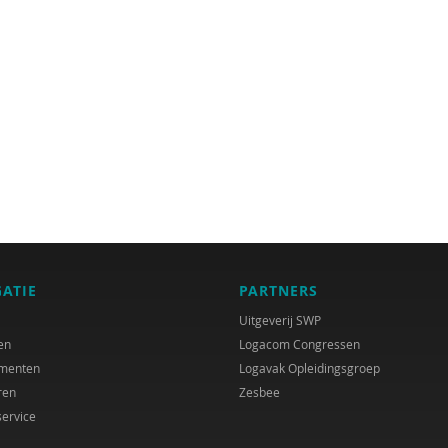
GATIE
PARTNERS
Uitgeverij SWP
en
Logacom Congressen
menten
Logavak Opleidingsgroep
ren
Zesbee
service