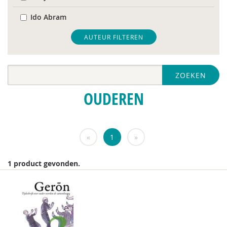
Ido Abram
Kanta Adhin
AUTEUR FILTEREN
Cees Al
ZOEKEN
Jacques Allegro
OUDEREN
Monika Altenreiter
Renée an Riessen
«
1
»
Janneke Ariaans
Henri Audier
1 product gevonden.
Jan Baars
Peter Bakens
Henk Bakkerode