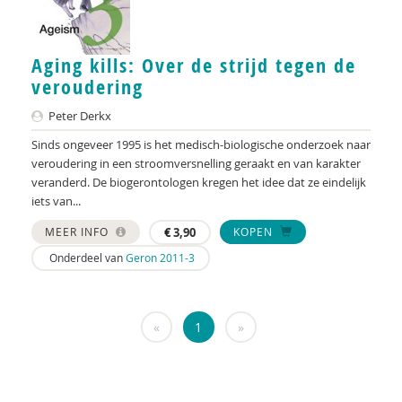
Krijn van Beek
Christien Begemann
Aging kills: Over de strijd tegen de
veroudering
Joop Belderok
Peter Derkx
Elena Bendien
Sinds ongeveer 1995 is het medisch-biologische onderzoek naar
veroudering in een stroomversnelling geraakt en van karakter
Henk Berg
veranderd. De biogerontologen kregen het idee dat ze eindelijk
iets van...
Sandra Beurskens
MEER INFO
€
3,90
KOPEN
Claudia Biegel
Onderdeel van
Geron 2011-3
Eva Bittner
Arnoud Boerwinkel
«
1
»
Liesbeth Boerwinkel
Ernst Bohlmeijer