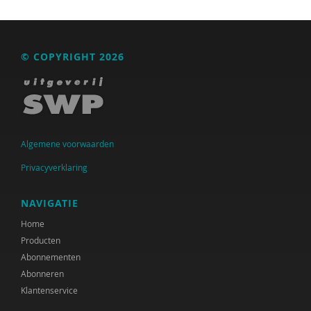
Fenna Bolding
Manja Bomhoff
© COPYRIGHT 2026
Freek Boon
Paul Bordewijk
Wilco Bosems
Algemene voorwaarden
Lout Bots
Privacyverklaring
Jolanda Bource
NAVIGATIE
Johan Bouwer
Home
Ingrid Brons
Producten
Abonnementen
Tine Buffel
Abonneren
Huub Buijssen
Klantenservice