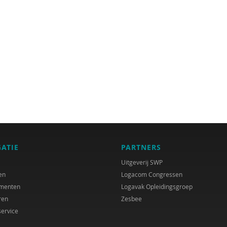
GATIE
PARTNERS
Uitgeverij SWP
en
Logacom Congressen
menten
Logavak Opleidingsgroep
ren
Zesbee
service