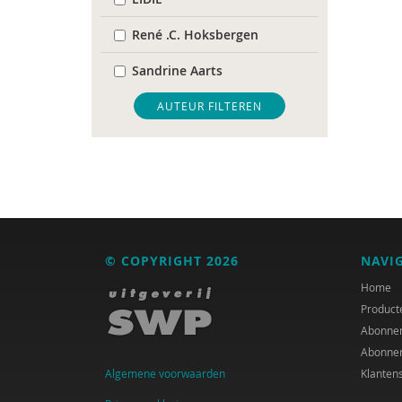
René .C. Hoksbergen
Sandrine Aarts
Alma Akkerman
AUTEUR FILTEREN
Alaoui Alaoui
Erik Alink
Astrid Altena
René an der Veer
© COPYRIGHT 2026
NAVI
Mariëlle an Hest
Home
Product
Mariët an Rossum
Abonne
Abonne
Rob Arnoldus
Algemene voorwaarden
Klanten
E.W. Baars en G.H. van der