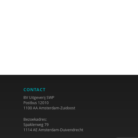
CONTACT
BV Uitgeverij SWP
Postbus 12010
1100 AA Amsterdam-Zuidoost
Bezoekadres:
Spaklerweg 79
1114 AE Amsterdam-Duivendrecht