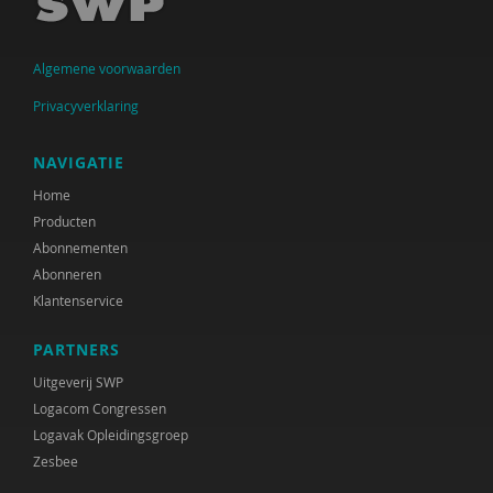
Marianne Berger
Algemene voorwaarden
Charlotte van Besouw
Privacyverklaring
Gabriël van Beusekom
Iva Bicanic
NAVIGATIE
Home
Yannick Bleeker
Producten
Jeroen Boekhoven
Abonnementen
Abonneren
Arjan Bolt
Klantenservice
Gianni van den Braak
PARTNERS
Ilona Brekelmans
Uitgeverij SWP
Logacom Congressen
Maaike Brunekreef
Logavak Opleidingsgroep
Zesbee
Ellen de Ruiter