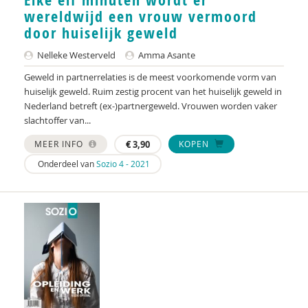
Liselotte Maas
wereldwijd een vrouw vermoord
Monique Meulemans
door huiselijk geweld
Nelleke Westerveld
Amma Asante
Joy Moonen
Geweld in partnerrelaties is de meest voorkomende vorm van
Christa Nieuwboer
huiselijk geweld. Ruim zestig procent van het huiselijk geweld in
Nederland betreft (ex-)partnergeweld. Vrouwen worden vaker
Fieke Pannebakker
slachtoffer van...
Marieke van der Pers
MEER INFO
€
3,90
KOPEN
Onderdeel van
Sozio 4 - 2021
Madelon Pieper
Roos Pijpers
Arend Jan Poelarends
Jeannette Pols
Marieke Rauhé-Bos
Gerrianne Rozema