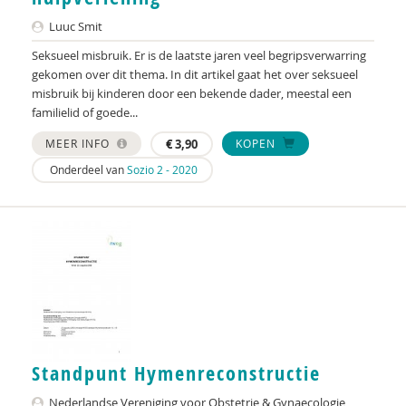
Linda Terpstra
Luuc Smit
Seksueel misbruik. Er is de laatste jaren veel begripsverwarring
Simon Timmerman
gekomen over dit thema. In dit artikel gaat het over seksueel
misbruik bij kinderen door een bekende dader, meestal een
Gert Jan van den Top
familielid of goede...
Rianne van Laarhoven
MEER INFO
€
3,90
KOPEN
Marion van San
Onderdeel van
Sozio 2 - 2020
Sophie Vermaning
Remy Vink
Jan Vrielink
Shenna Werson
Nelleke Westerveld
Standpunt Hymenreconstructie
Ilona Wildeman
Nederlandse Vereniging voor Obstetrie & Gynaecologie