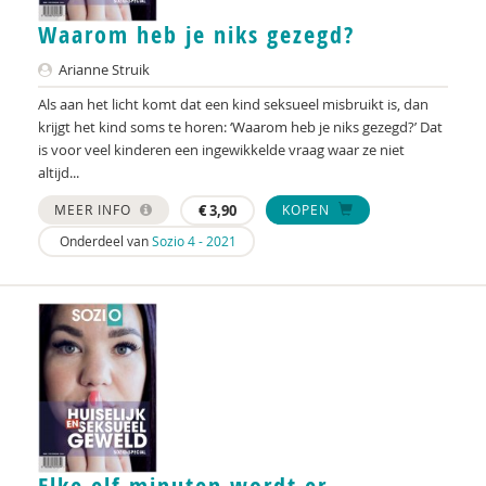
Kelly van den Heuvel
Waarom heb je niks gezegd?
Evelyn Heynen
Arianne Struik
Andrè Hielkema
Als aan het licht komt dat een kind seksueel misbruikt is, dan
krijgt het kind soms te horen: ‘Waarom heb je niks gezegd?’ Dat
Willem Huijnk
is voor veel kinderen een ingewikkelde vraag waar ze niet
altijd...
Ellen Janssen
MEER INFO
€
3,90
KOPEN
Lucet van der Kamp
Onderdeel van
Sozio 4 - 2021
Niels van Kleef
Willem Koops
Ron van ’t Land
Bas Levering
Debbie Maas
Elke elf minuten wordt er