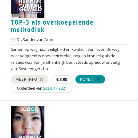
Charlotte van Besouw
Gabriël van Beusekom
TOP-3 als overkoepelende
methodiek
Iva Bicanic
Dr. Sander van Arum
Yannick Bleeker
Samen op weg naar veiligheid en kwaliteit van leven De weg
naar veiligheid is onoverzichtelijk, lang en kronkelig als de
Jeroen Boekhoven
relaties waarvan je afhankelijk bent steeds opnieuw onveilig
zijn. Systeemgerichte...
Arjan Bolt
MEER INFO
€
3,90
KOPEN
Gianni van den Braak
Onderdeel van
Sozio 4 - 2021
Ilona Brekelmans
Maaike Brunekreef
Ellen de Ruiter
Martine F. Delfos