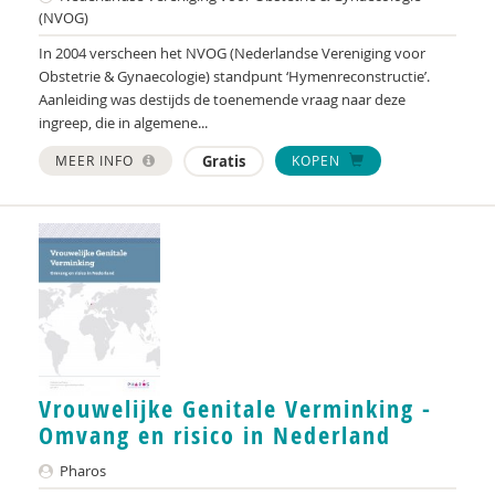
(NVOG)
Huub Wiltschut
In 2004 verscheen het NVOG (Nederlandse Vereniging voor
Amanda de Wind
Obstetrie & Gynaecologie) standpunt ‘Hymenreconstructie’.
Aanleiding was destijds de toenemende vraag naar deze
Micha de Winter
ingreep, die in algemene...
Anita Wix
MEER INFO
Gratis
KOPEN
Channah Zwiep
Vrouwelijke Genitale Verminking -
Omvang en risico in Nederland
Pharos