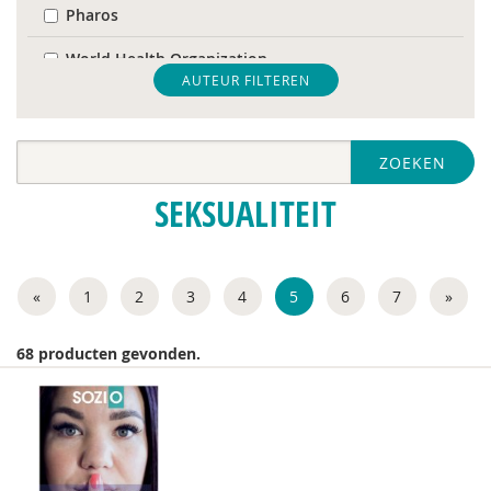
Pharos
World Health Organization
AUTEUR FILTEREN
Nederlandse Vereniging voor Obstetrie &
Gynaecologie (NVOG)
ZOEKEN
Audrey Alards
SEKSUALITEIT
Ria Andrews
Sander van Arum
«
1
2
3
4
5
6
7
»
Amma Asante
Hilde Bakker
68 producten gevonden.
Dorine Bauduin
Ferdi Bekken
Marianne Berger