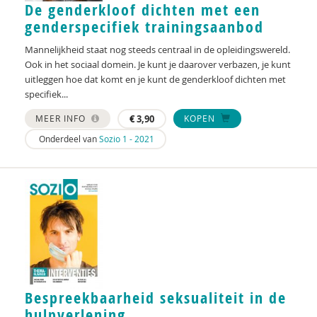
De genderkloof dichten met een
genderspecifiek trainingsaanbod
Henrique Sachse
Mannelijkheid staat nog steeds centraal in de opleidingswereld.
Inge Saris
Ook in het sociaal domein. Je kunt je daarover verbazen, je kunt
uitleggen hoe dat komt en je kunt de genderkloof dichten met
Ellin Simon
specifiek...
Jale Simsek
MEER INFO
€
3,90
KOPEN
Luuc Smit
Onderdeel van
Sozio 1 - 2021
Lian Smits
Han Spanjaard
Arianne Struik
Annelies Sturm
Janne Swinkels
Bespreekbaarheid seksualiteit in de
Mandy Talhout
hulpverlening