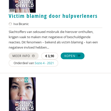
Tweede Kamer der Staten-Generaal
Anke van Dijke
Victim blaming door hulpverleners
Iva Bicanic
Johannes Dijkstra
Slachtoffers van seksueel misbruik die hierover onthullen,
Ireen Dubel
krijgen vaak te maken met negatieve of beschuldigende
reacties. Dit fenomeen – bekend als victim blaming – kan een
Renee Finkenflügel
negatieve invloed hebben...
Miranda Freriks
MEER INFO
€
3,90
KOPEN
Onderdeel van
Sozio 4 - 2021
Edith Geurts
Mai Groenevelt
Gerda de Groot
Bernard ten Hag
Joep Hanrath