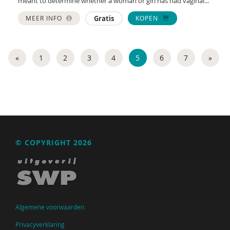
meant to determine whether a woman or girl has had vaginal...
MEER INFO
Gratis
KOPEN
«
1
2
3
4
5
6
7
»
© COPYRIGHT 2026
Algemene voorwaarden
Privacyverklaring