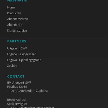
NAVIGATIE
Marcel van Aken
Home
Producten
Marga Akkerman
Abonnementen
Catelijne Akkermans
Abonneren
Klantenservice
Alaoui Alaoui
PARTNERS
Gerard Alderliefste
Uitgeverij SWP
Erik Alink
Logacom Congressen
Logavak Opleidingsgroep
Astrid Altena
Zesbee
José an den Putte
CONTACT
Mariët an Rossum
BV Uitgeverij SWP
Postbus 12010
1100 AA Amsterdam-Zuidoost
Ria Andrews
Bezoekadres:
Nynke Andringa
Spaklerweg 79
1114 AE Amsterdam-Duivendrecht