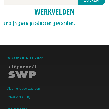
ZOEKEN
Nederlandse Sportalliantie m.m.v. Stichting
Vreedzaam
WERKVELDEN
Pharos
Er zijn geen producten gevonden.
VGN
Jeugdautoriteit (JA)
Anja van der Aa
Yvonne Aartsen
© COPYRIGHT 2026
Manja Abrahams
Nesrien Abu Ghazaleh
Anne Addink
Algemene voorwaarden
Anne Addink
Privacyverklaring
Marian Adriaansen