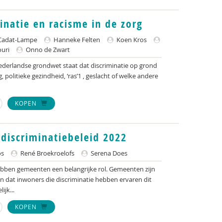
inatie en racisme in de zorg
Cadat-Lampe
Hanneke Felten
Koen Kros
uri
Onno de Zwart
 Nederlandse grondwet staat dat discriminatie op grond
 politieke gezindheid, ‘ras’1 , geslacht of welke andere
KOPEN
idiscriminatiebeleid 2022
os
René Broekroelofs
Serena Does
ebben gemeenten een belangrijke rol. Gemeenten zijn
gen dat inwoners die discriminatie hebben ervaren dit
jk...
KOPEN