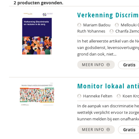
2 producten gevonden.
Verkenning Discrim
Mariam Badou
Mellouki 
Ruth Yohannes
Charifa Zemo
In het allereerste artikel van de
van godsdienst, levensovertuiging,
grond dan ook, niet...
MEER INFO
Gratis
Monitor lokaal ant
Hanneke Felten
Koen Kr
In de aanpak van discriminatie h
wettelijk verplicht ervoor te zor
kunnen melden bij een onafhankeli
MEER INFO
Gratis