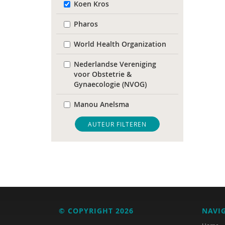
Koen Kros
Pharos
World Health Organization
Nederlandse Vereniging
voor Obstetrie &
Gynaecologie (NVOG)
Manou Anelsma
Phildy Asamoah
AUTEUR FILTEREN
Mariam Badou
Soukaina Badou
Dirck van Bekkum
Hans Bellaart
© COPYRIGHT 2026
NAVI
Karijn van den Berg