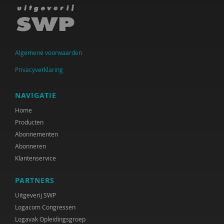
Anne Loeke van Erven
Anne Frederiks
Algemene voorwaarden
Ron Genders
Privacyverklaring
Hein de Haan
Joost de Haan
NAVIGATIE
Home
John Hacking
Producten
Coosje Hammink
Abonnementen
Abonneren
Eva van Harten
Klantenservice
Jo Hermanns
PARTNERS
Lotte Hogeboom
Uitgeverij SWP
Logacom Congressen
Marije de Hoogd, MSc
Logavak Opleidingsgroep