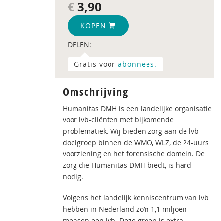
€
3,90
KOPEN
DELEN:
Gratis voor
abonnees.
Omschrijving
Humanitas DMH is een landelijke organisatie
voor lvb-cliënten met bijkomende
problematiek. Wij bieden zorg aan de lvb-
doelgroep binnen de WMO, WLZ, de 24-uurs
voorziening en het forensische domein. De
zorg die Humanitas DMH biedt, is hard
nodig.
Volgens het landelijk kenniscentrum van lvb
hebben in Nederland zo’n 1,1 miljoen
mensen een lvb. Deze groep is extra