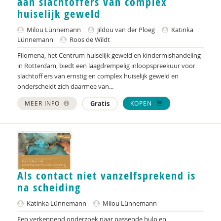
aan slachtoffers van complex
Anne Addink
huiselijk geweld
Milou Lünnemann
Jildou van der Ploeg
Katinka
Anne Addink
Lünnemann
Roos de Wildt
Kanta Adhin
Filomena, het Centrum huiselijk geweld en kindermishandeling
in Rotterdam, biedt een laagdrempelig inloopspreekuur voor
Sheila Adjiembaks
slachtoff ers van ernstig en complex huiselijk geweld en
onderscheidt zich daarmee van...
Marian Adriaansen
MEER INFO
Gratis
KOPEN
Marcel van Aken
Alma Akkerman
Marga Akkerman
Catelijne Akkermans
Als contact niet vanzelfsprekend is
na scheiding
Cees Al
Katinka Lünnemann
Milou Lünnemann
Channa Al
Een verkennend onderzoek naar passende hulp en