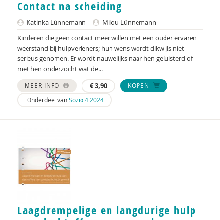
Contact na scheiding
Nederlandse Vereniging voor Obstetrie &
Gynaecologie (NVOG)
Katinka Lünnemann
Milou Lünnemann
Henk A. Becker
Kinderen die geen contact meer willen met een ouder ervaren
weerstand bij hulpverleners; hun wens wordt dikwijls niet
Anja van der Aa
serieus genomen. Er wordt nauwelijks naar hen geluisterd of
met hen onderzocht wat de...
Tessa Aalst
MEER INFO
€
3,90
KOPEN
Pauline Aarten
Onderdeel van
Sozio 4 2024
Sandrine Aarts
Marja Aartsen
Yvonne Aartsen
Manja Abrahams
Ido Abram
Laagdrempelige en langdurige hulp
Nesrien Abu Ghazaleh