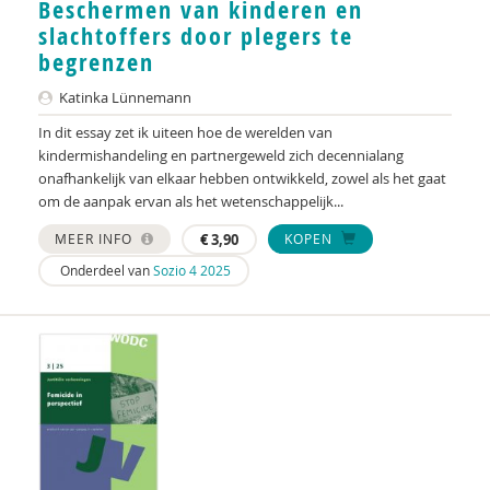
Beschermen van kinderen en
KNMG
slachtoffers door plegers te
Landelijk Kenniscentrum LVB
begrenzen
LIDIE
Katinka Lünnemann
In dit essay zet ik uiteen hoe de werelden van
Maatschappelijk Impact Team
kindermishandeling en partnergeweld zich decennialang
onafhankelijk van elkaar hebben ontwikkeld, zowel als het gaat
Mariëlle Bruning
om de aanpak ervan als het wetenschappelijk...
Mentale gezondheidsnetwerken
MEER INFO
€
3,90
KOPEN
Movisie
Onderdeel van
Sozio 4 2025
Nederlandse Sportalliantie m.m.v. Stichting
Vreedzaam
NIDI
Pharos
QUT