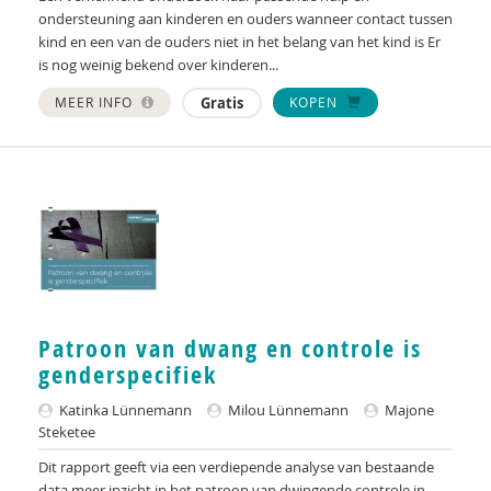
Alaoui Alaoui
ondersteuning aan kinderen en ouders wanneer contact tussen
kind en een van de ouders niet in het belang van het kind is Er
Audrey Alards
is nog weinig bekend over kinderen...
Gerard Alderliefste
MEER INFO
Gratis
KOPEN
Marco Algera
Erik Alink
Jacques Allegro
Hans Alma
Ineke Alsem
Patroon van dwang en controle is
Astrid Altena
genderspecifiek
Monika Altenreiter
Katinka Lünnemann
Milou Lünnemann
Majone
Steketee
GGD Amsterdam
Dit rapport geeft via een verdiepende analyse van bestaande
data meer inzicht in het patroon van dwingende controle in