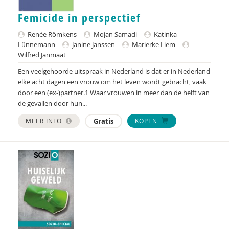
Raad voor Volksgezondheid & Samenleving
Femicide in perspectief
Ramirelsyla Eloise
Renée Römkens
Mojan Samadi
Katinka
Lünnemann
Janine Janssen
Marierke Liem
Regioplan
Wilfred Janmaat
Sonja
Een veelgehoorde uitspraak in Nederland is dat er in Nederland
elke acht dagen een vrouw om het leven wordt gebracht, vaak
United Nations Office for Disaster Risk Reduction
door een (ex-)partner.1 Waar vrouwen in meer dan de helft van
de gevallen door hun...
VGN
MEER INFO
Gratis
KOPEN
World Health Organization
WRR
René .C. Hoksbergen
Tim 'S Jongers
Jeugdautoriteit (JA)