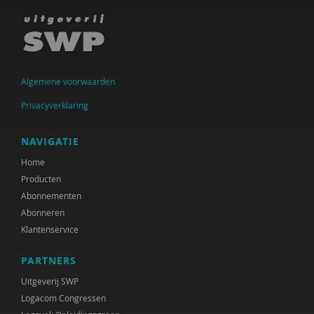
Peter Bakens
Franka Bakker
Hilde Bakker
Algemene voorwaarden
Ingrid Bakker
Privacyverklaring
Leonie Bakker
NAVIGATIE
Patricia Bakker
Home
René Bakker
Producten
Abonnementen
Henk Bakkerode
Abonneren
Klantenservice
Rasit Bal
PARTNERS
Ria Balm
Uitgeverij SWP
Maria Baltag
Logacom Congressen