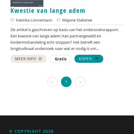
Jan Baars
Kwestie van lange adem
E.W. Baars en G.H. van der Bie (red.)
Katinka Lünnemann
Majone Steketee
Dit artikel is geschreven op basis van het onderzoeksrapport:
Andries Baart
Een kwestie van lange adem: kan partnergeweld en
Herman Baartman
kindermishandeling echt stoppen? Het betreft een
longitudinaal onderzoek naar wat er nodig is om...
Corrie Baas
MEER INFO
Gratis
KOPEN
S.M. Babovic
Mariam Badou
«
1
»
Soukaina Badou
Paul Baeten
Jenthe Baeyens
Charissa Bakema
© COPYRIGHT 2026