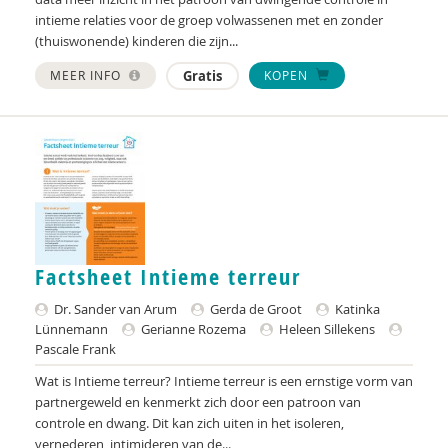
José an den Putte
intieme relaties voor de groep volwassenen met en zonder
(thuiswonende) kinderen die zijn...
René an der Veer
MEER INFO
Gratis
KOPEN
Mariëlle an Hest
Renée an Riessen
Mariët an Rossum
Ada Andreas
Ria Andrews
Factsheet Intieme terreur
Nynke Andringa
Dr. Sander van Arum
Gerda de Groot
Katinka
Manou Anelsma
Lünnemann
Gerianne Rozema
Heleen Sillekens
Pascale Frank
Niek van Ansem
Wat is Intieme terreur? Intieme terreur is een ernstige vorm van
partnergeweld en kenmerkt zich door een patroon van
Inge Anthonijsz
controle en dwang. Dit kan zich uiten in het isoleren,
vernederen, intimideren van de...
Thijs Antonissenn