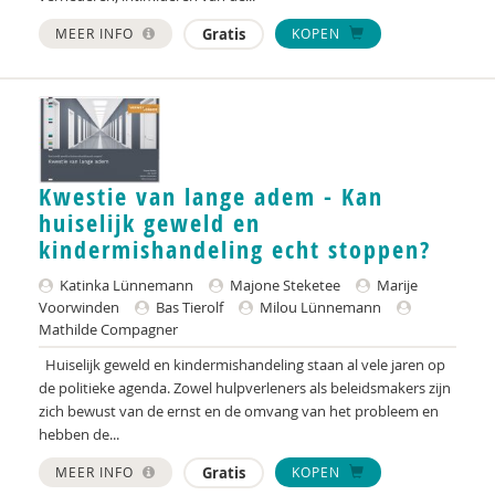
MEER INFO
Gratis
KOPEN
Marleen Arends
Janneke Ariaans
Rob Arnoldus
Ildeniz Arslan
Kwestie van lange adem - Kan
huiselijk geweld en
Nicole Arts
kindermishandeling echt stoppen?
Sander van Arum
Katinka Lünnemann
Majone Steketee
Marije
Silke van Arum
Voorwinden
Bas Tierolf
Milou Lünnemann
Mathilde Compagner
Phildy Asamoah
Huiselijk geweld en kindermishandeling staan al vele jaren op
de politieke agenda. Zowel hulpverleners als beleidsmakers zijn
Amma Asante
zich bewust van de ernst en de omvang van het probleem en
hebben de...
Jolanda Asmoredjo
MEER INFO
Gratis
KOPEN
Rob van Asperen