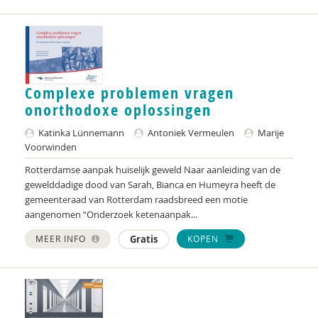
Jessica J. Asscher
Ellen Assenberg
Henri Audier
Complexe problemen vragen
Bob Austmann
onorthodoxe oplossingen
Katinka Lünnemann
Antoniek Vermeulen
Marije
Diverse auteurs
Voorwinden
Nederlands Autisme Register
Rotterdamse aanpak huiselijk geweld Naar aanleiding van de
gewelddadige dood van Sarah, Bianca en Humeyra heeft de
Margit Averdijk
gemeenteraad van Rotterdam raadsbreed een motie
aangenomen “Onderzoek ketenaanpak...
David ter Avest
MEER INFO
Gratis
KOPEN
Ine Avontuur
Naima Azough
Paul Baar