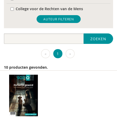
College voor de Rechten van de Mens
De Raad voor Volksgezondheid & Samenleving
AUTEUR FILTEREN
diverse
ZOEKEN
Diversen
DIVOSA
«
1
»
FEMA
10 producten gevonden.
Fier
GREVIO
het Regeringscommissariaat seksueel
grensoverschrijdend gedrag en seksueel geweld
huisarts