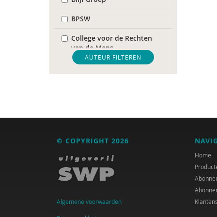
BPSW
College voor de Rechten
van de Mens
AUTEUR FILTEREN
De Raad voor
Volksgezondheid &
Samenleving
diverse
Diversen
© COPYRIGHT 2026
NAVI
DIVOSA
Home
FEMA
Product
Abonne
Fier
Abonne
Algemene voorwaarden
Klanten
GREVIO