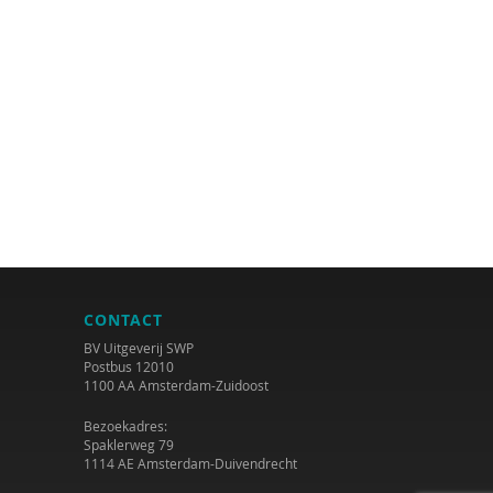
CONTACT
BV Uitgeverij SWP
Postbus 12010
1100 AA Amsterdam-Zuidoost
Bezoekadres:
Spaklerweg 79
1114 AE Amsterdam-Duivendrecht