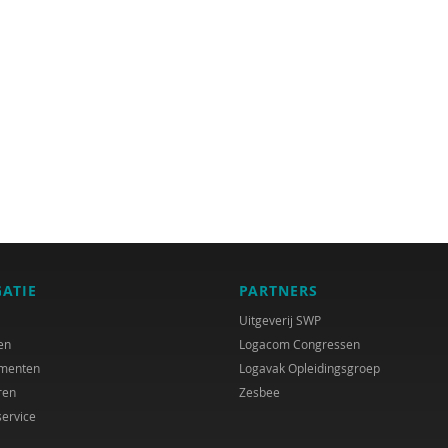
GATIE
PARTNERS
Uitgeverij SWP
en
Logacom Congressen
menten
Logavak Opleidingsgroep
ren
Zesbee
service