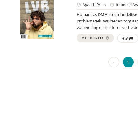
Agaath Prins
Imane el Ay
Humanitas DMH is een landelijke 
problematiek. Wij bieden zorg a
voorziening en het forensische do
MEER INFO
€
3,90
«
1