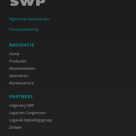
Jolanda Douma
Monique van Driel
Algemene voorwaarden
Jessica Gort
Privacyverklaring
Joep Holten
NAVIGATIE
Jos van der Horst
Home
Producten
Roelof Hortulanus
Abonnementen
Mariëtte van den Hoven
Abonneren
Klantenservice
Ans de Jong
PARTNERS
Bea Jongsma
Uitgeverij SWP
Yildiz Karadag
Logacom Congressen
Logavak Opleidingsgroep
Ruudje Kea
Zesbee
Petula Klein Nagelvoort