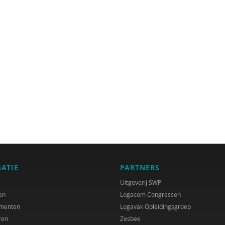
GATIE
PARTNERS
Uitgeverij SWP
en
Logacom Congressen
menten
Logavak Opleidingsgroep
ren
Zesbee