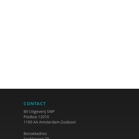
CONTACT
BV Uitgeverij SWP
Postbus 12010
1100 AA Amsterdam-Zuidoost
Bezoekadres:
Spaklerweg 79