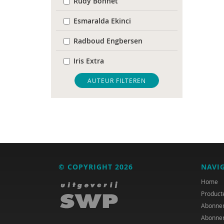
Rudy Bonnet
Esmaralda Ekinci
Radboud Engbersen
Iris Extra
Thijs Jansen
AUTEUR FILTEREN
Rienk Janssens
Caroline Karssen
Hellen Kooijman
Charlotte Mol
© COPYRIGHT 2026
NAVI
Maria van Rooijen
Home
Product
Aletta Simons
Abonne
Abonne