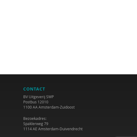
CONTACT
BV Uitgeverij SWP
Postbus 12010
1100 AA Amsterdam-Zuidoost
Bezoekadres:
Spaklerweg 79
1114 AE Amsterdam-Duivendrecht