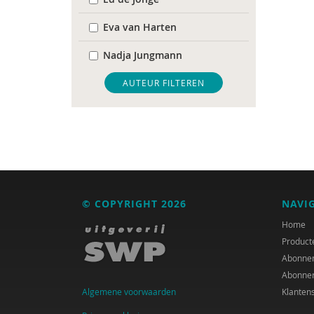
Eva van Harten
Nadja Jungmann
Mariël Kanne
AUTEUR FILTEREN
Anne-Ruth van Leeuwen
Erik-Jan Smits
© COPYRIGHT 2026
NAVI
Home
Product
Abonne
Abonne
Algemene voorwaarden
Klanten