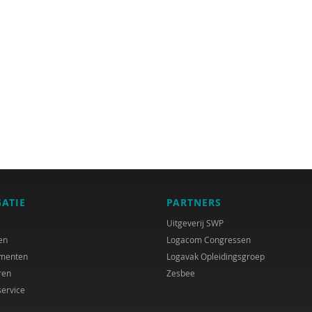
GATIE
PARTNERS
Uitgeverij SWP
en
Logacom Congressen
menten
Logavak Opleidingsgroep
ren
Zesbee
service