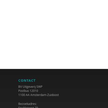
CONTACT
BV Uitgeverij SWP
Postbus 12010
1100 AA Amsterdam-Zuidoost
Bezoekadres:
Spaklerweg 79