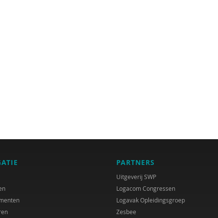
GATIE
PARTNERS
Uitgeverij SWP
en
Logacom Congressen
menten
Logavak Opleidingsgroep
ren
Zesbee