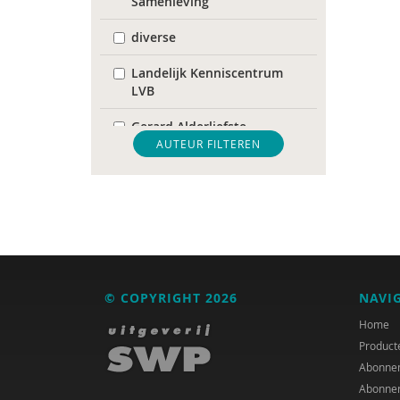
Samenleving
diverse
Landelijk Kenniscentrum
LVB
Gerard Alderliefste
AUTEUR FILTEREN
Erik Alink
Bob Austmann
Corrie Baas
Maria Baltag
© COPYRIGHT 2026
NAVI
Laura Batstra
Home
Yvette de Beer
Product
Abonne
Geert Bettinger
Abonne