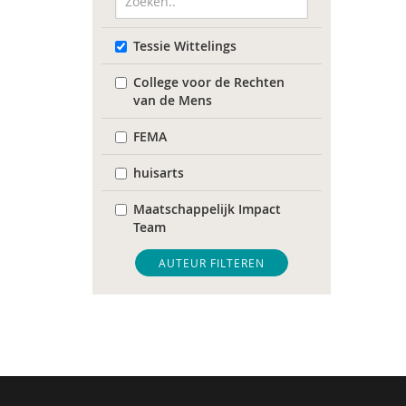
Tessie Wittelings
College voor de Rechten
van de Mens
FEMA
huisarts
Maatschappelijk Impact
Team
Mariëlle Bruning
AUTEUR FILTEREN
Movisie
QUT
Raad voor Volksgezondheid
& Samenleving