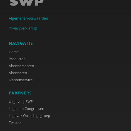
Jan Jukema
Algemene voorwaarden
Carolien Konijn
Privacyverklaring
J.K. Kool
Paul Kop
NAVIGATIE
Home
Cindy Kruijthof
Producten
M.H. Nagtegaal
Abonnementen
Abonneren
Coby Nell
Klantenservice
Jeannette Pols
PARTNERS
Gabriël Prinsenberg
Uitgeverij SWP
Logacom Congressen
Joke Ravensbergen
Logavak Opleidingsgroep
Zesbee
Han Spanjaard