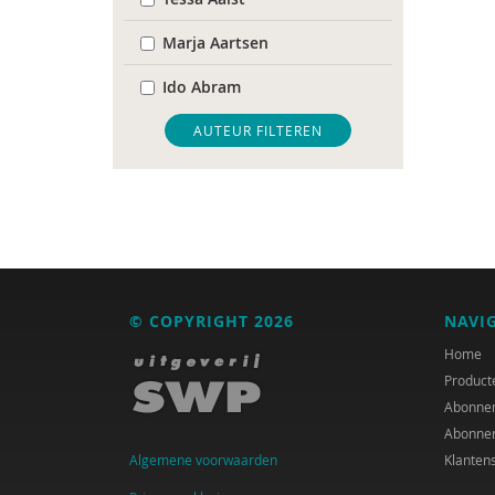
Marja Aartsen
Ido Abram
Kanta Adhin
AUTEUR FILTEREN
Cees Al
Jacques Allegro
Monika Altenreiter
Renée an Riessen
© COPYRIGHT 2026
NAVI
Janneke Ariaans
Home
Product
Henri Audier
Abonne
Abonne
Jan Baars
Algemene voorwaarden
Klanten
Peter Bakens