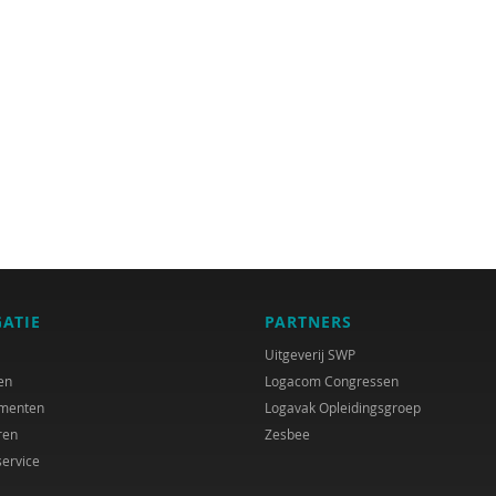
GATIE
PARTNERS
Uitgeverij SWP
en
Logacom Congressen
menten
Logavak Opleidingsgroep
ren
Zesbee
service