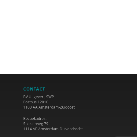
CONTACT
BV Uitgeverij SWP
Postbus 12010
1100 AA Amsterdam-Zuidoost
Bezoekadres:
Spaklerweg 79
1114 AE Amsterdam-Duivendrecht