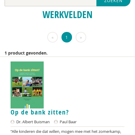
ZOEKEN
Nederlandse Sportalliantie m.m.v. Stichting
Vreedzaam
WERKVELDEN
Pharos
VGN
«
1
»
Jeugdautoriteit (JA)
1 product gevonden.
Anja van der Aa
Yvonne Aartsen
Manja Abrahams
Nesrien Abu Ghazaleh
Anne Addink
Op de bank zitten?
Anne Addink
Dr. Albert Buisman
Paul Baar
Marian Adriaansen
“Alle kinderen die dat willen, mogen mee met het zomerkamp,