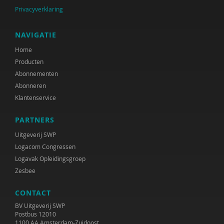
Inge Anthonijsz
Privacyverklaring
Thijs Antonissenn
NAVIGATIE
Marleen Arends
Home
Producten
Sander van Arum
Abonnementen
Silke van Arum
Abonneren
Klantenservice
Rob van Asperen
PARTNERS
Ellen Assenberg
Uitgeverij SWP
Bob Austmann
Logacom Congressen
Logavak Opleidingsgroep
David ter Avest
Zesbee
Paul Baar
CONTACT
Corrie Baas
BV Uitgeverij SWP
Postbus 12010
1100 AA Amsterdam-Zuidoost