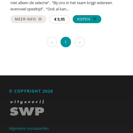
niet alleen de selectie”. “Bij ons in het team krijgt iedereen
Marcel van Aken
evenveel speeltijd”. “Ook al kan...
Marga Akkerman
MEER INFO
€
9,95
KOPEN
Catelijne Akkermans
Alaoui Alaoui
«
1
»
Gerard Alderliefste
Erik Alink
Astrid Altena
José an den Putte
© COPYRIGHT 2026
Mariët an Rossum
Ria Andrews
Nynke Andringa
Algemene voorwaarden