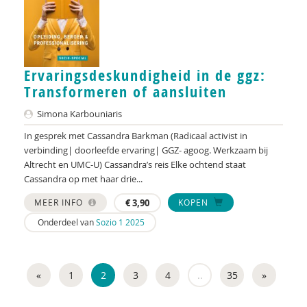
Leila Jaffar
Albert Jan Kruiter
Dick Jansen
Ervaringsdeskundigheid in de ggz:
Transformeren of aansluiten
Erik Jansen
Simona Karbouniaris
Judith Jansen
In gesprek met Cassandra Barkman (Radicaal activist in
Bienke Janssen
verbinding| doorleefde ervaring| GGZ- agoog. Werkzaam bij
Altrecht en UMC-U) Cassandra’s reis Elke ochtend staat
Janine Janssen
Cassandra op met haar drie...
Hans Jaspers
MEER INFO
€
3,90
KOPEN
Onderdeel van
Sozio 1 2025
Anneke Jelsma
Liesbeth Jongerius
«
1
2
3
4
..
35
»
Bea Jongsma