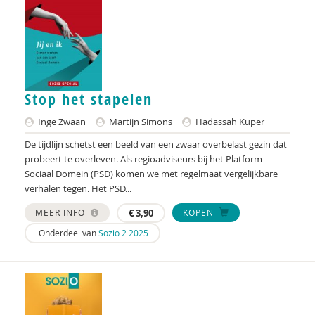
Dirk den Hollander
Geralien Holsbrink-Engels
Joep Holten
Stop het stapelen
Marije de Hoogd, MSc
Inge Zwaan
Martijn Simons
Hadassah Kuper
Marit Hopman
De tijdlijn schetst een beeld van een zwaar overbelast gezin dat
Jos van der Horst
probeert te overleven. Als regioadviseurs bij het Platform
Sociaal Domein (PSD) komen we met regelmaat vergelijkbare
Jos A.J van der Horst
verhalen tegen. Het PSD...
Max Huber
MEER INFO
€
3,90
KOPEN
Onderdeel van
Sozio 2 2025
Jacoba Huizenga
Frederique J.G. Coelman
Alexandra Jacobs