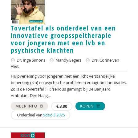
Maarten Faas
Riet Fiddelaers-Jaspers
Tovertafel als onderdeel van een
innovatieve groepsspeltherapie
Ruben Fukkink
voor jongeren met een lvb en
psychische klachten
Marie-José Geenen
Dr. Inge Simons
Mandy Segers
Drs. Corine van
Jessica Gort
Vliet
Peter Gramberg
Hulpverlening voor jongeren met een licht verstandelijke
beperking (lvb) en psychische problemen vraagt om innovaties.
Aly Gruppen
Zo is de Tovertafel (TT; ‘serious gaming’) bij De Banjaard
Ambulant Den Haag...
Joyce Guldemond
MEER INFO
€
3,90
KOPEN
Raymond Gutterswijk
Onderdeel van
Sozio 3 2025
Tim Haarlemmer
John Hacking