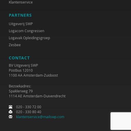
Klantenservice
Henrikje Klasen
PARTNERS
Lianne Kleijer-Kool
Uitgeverij SWP
Logacom Congressen
Petula Klein Nagelvoort
Logavak Opleidingsgroep
Zesbee
Willem Kleine Schaars
CONTACT
Maaike Kluft
BV Uitgeverij SWP
Riet Knaapen
Postbus 12010
1100 AA Amsterdam-Zuidoost
Jeroen Knevel
Bezoekadres:
Spaklerweg 79
José Koster
1114 AE Amsterdam-Duivendrecht
Pieter Kousemaker
020 - 330 72 00
020 - 330 80 40
Renske Kroeze
klantenservice@mailswp.com
Liesbeth Krol