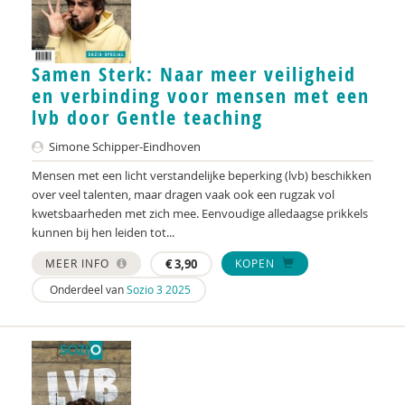
Ype Brada
Els Bransen
Samen Sterk: Naar meer veiligheid
Margriet Braun
en verbinding voor mensen met een
lvb door Gentle teaching
Leo Brederveld
Simone Schipper-Eindhoven
Jaska de Bree
Mensen met een licht verstandelijke beperking (lvb) beschikken
Helma Brouwers
over veel talenten, maar dragen vaak ook een rugzak vol
kwetsbaarheden met zich mee. Eenvoudige alledaagse prikkels
Liza Bruinhart
kunnen bij hen leiden tot...
Sophie Buchel
MEER INFO
€
3,90
KOPEN
Onderdeel van
Sozio 3 2025
Suzanne Bunnik
Joop Burgerhout
Angela Busto