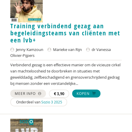
Peter de Groot
Anna de Haan
Training verbindend gezag aan
begeleidingsteams van cliënten met
Ellen de Ruiter
een lvb+
Annemieke de Vries
Jenny Kamzoun
Marieke van Rijn
dr Vanessa
Olivier-Pijpers
C.J. Degener
Verbindend gezag is een effectieve manier om de vicieuze cirkel
Marja Dekker
van machteloosheid te doorbreken in situaties met
gewelddadig, zelfbeschadigend en grensoverschrijdend gedrag
Peter Dijkstra
bij mensen zonder een verstandelijke...
Pieternel Dijkstra
MEER INFO
€
3,90
KOPEN
Onderdeel van
Sozio 3 2025
Sietske Dijkstra, Hameeda Lakho en Kirsten
Regtop
Jan Dirk de Jong