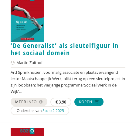
Jan Hardeman
Willemijn den Harder
Eva van Harten
‘De Generalist’ als sleutelfiguur in
Zafanja Hartog
het sociaal domein
Martin Hazendonk
Martin Zuithof
Mathieu Heemelaar
Ard Sprinkhuizen, voormalig associate en plaatsvervangend
lector Maatschappelijk Werk, blikt terug op een sleutelproject in
Peer van der Helm
zijn loopbaan: het vierjarige programma ‘Sociaal Werk in de
Wijk’...
Marion Herben
MEER INFO
€
3,90
KOPEN
Jo Hermanns
Onderdeel van
Sozio 2 2025
Annemarie Heuver
Mechtild Höing