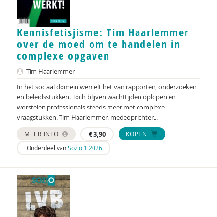
Ben Boksebeld
Arjan Bolt
Kennisfetisjisme: Tim Haarlemmer
over de moed om te handelen in
Albert Boon
complexe opgaven
Elsbeth ter Borg
Tim Haarlemmer
Rick Borkent
In het sociaal domein wemelt het van rapporten, onderzoeken
en beleidsstukken. Toch blijven wachttijden oplopen en
Jacqueline Bosker
worstelen professionals steeds meer met complexe
vraagstukken. Tim Haarlemmer, medeoprichter...
Jenny Boumans
MEER INFO
€
3,90
KOPEN
Kaveh Bouteh
Onderdeel van
Sozio 1 2026
Ernst Bouweriks
Tineke Bouwes
Huub Braam