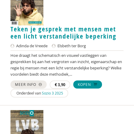
Svenja Büttner
Jette C. van den Berg
Büsrâ K ca
Teken je gesprek met mensen met
een licht verstandelijke beperking
Marieke Claes
Adinda de Vreede
Elsbeth ter Borg
René Clarijs
Hoe draagt het schematisch en visueel vastleggen van
Esther Crombach
gesprekken bij aan het vergroten van inzicht, eigenaarschap en
regie bij mensen met een licht verstandelijke beperking? Welke
Anne Czyzewski
voordelen biedt deze methodiek,...
Nicky van Dam
MEER INFO
€
3,90
KOPEN
Onderdeel van
Sozio 3 2025
Trudy Dankers
Fedor de Beer
Sjouk de Boer
Astrid de Bue